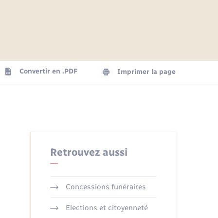
Articles de presse
Parrainage civil
Actualités
Comptes rendus du conseil
Logement - Urbanisme
municipal
Agenda
Convertir en .PDF
Imprimer la page
Numérique
La Communauté de communes
Seniors
Retrouvez aussi
Concessions funéraires
Elections et citoyenneté