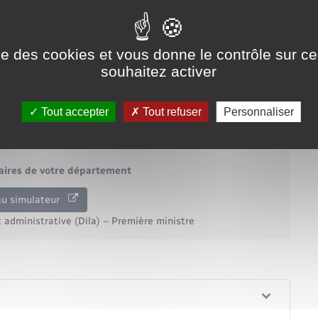
ise des cookies et vous donne le contrôle sur 
colaires et de la rentrée scolaire de votre département ? Avec
souhaitez activer
nce">consulter et imprimer le calendrier pour tous les
Tout accepter
Tout refuser
Personnaliser
laires de votre département
au simulateur
t administrative (Dila) – Première ministre