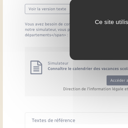
Voir la version texte
Ce site util
Vous avez besoin de connaître les dates des vacances s
notre simulateur, vous pouvez <span class="miseenevide
départements</span> :
Simulateur
Connaître le calendrier des vacances sco
Accéder 
Direction de l'information légale e
Textes de référence