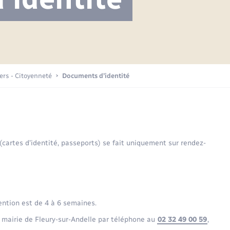
Projet nouveau groupe scolaire
Transports scolaires
Mariage – PACS
La mairie
Délibérations du conseil municipal
Etat-civil - Papiers -
Citoyenneté
Publications
Budget
iers - Citoyenneté
Documents d’identité
Nouvel habitant
Plan interactif
Sécurité - Prévention
 (cartes d’identité, passeports) se fait uniquement sur rendez-
Voirie et espace public
ention est de 4 à 6 semaines.
 mairie de Fleury-sur-Andelle par téléphone au
02 32 49 00 59
,