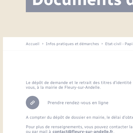
Visite de l’école pendant les travaux
Location de 2 roues
Etat civil
Menesqueville en images
Petite enfance
Tourisme
Travaux - Autorisation d’occupation
Comptes rendus de conseils
Enfants – Jeunes
de l’espace public
Avancement des travaux de l’école
Recensement
Mariage/PACS – Naissance – Décès
Arrêtés municipaux
Accueil
Infos pratiques et démarches
Etat-civil - Pap
Loisirs
Commerces - Entreprises -
Emploi
Organisation d’événement
Le dépôt de demande et le retrait des titres d’identité
vous, à la mairie de Fleury-sur-Andelle.
Transports
Prendre rendez-vous en ligne
A compter du dépôt de dossier en mairie, le délai d’obt
Pour plus de renseignements, vous pouvez contacter la
ou par mail à
contact@fleury-sur-andelle.fr
.