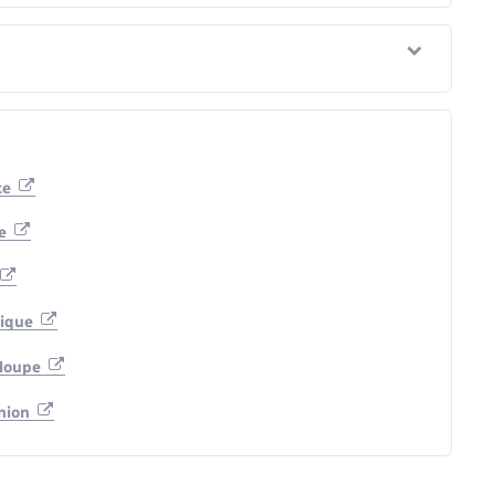
te
ne
nique
eloupe
union