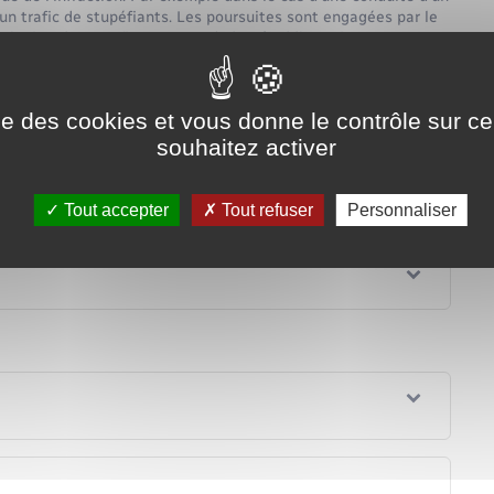
'un trafic de stupéfiants. Les poursuites sont engagées par le
ntite/?xml=R1123">procureur de la République</a> parce que
Tout replier
Tout déplier
ise des cookies et vous donne le contrôle sur 
souhaitez activer
Tout accepter
Tout refuser
Personnaliser