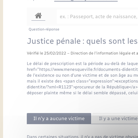
Question-réponse
Justice pénale : quels sont les
Vérifié le 25/02/2022 – Direction de l'information légale et 
Le délai de prescription est la période au-delà de laquel
href="https://www.menesqueville.fr/documents-didentit
de l'existence ou non d'une victime et de son âge au mom
mais il existe des <span class="expression">exception
didentite/?xml=R1123">procureur de la République</a> vér
déposer plainte même si le délai semble dépassé, celui
Il n'y a aucune victime
Il y a une victim
Dans certaines situations, il n'y a pas de victime physi