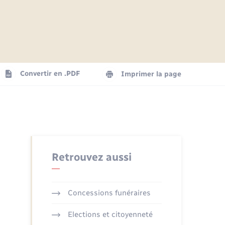
Articles de presse
Parrainage civil
Actualités
Comptes rendus du conseil
Logement - Urbanisme
municipal
Agenda
Convertir en .PDF
Imprimer la page
Numérique
La Communauté de communes
Seniors
Retrouvez aussi
Concessions funéraires
Elections et citoyenneté