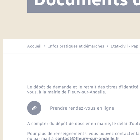
Visite de l’école pendant les travaux
Location de 2 roues
Etat civil
Menesqueville en images
Petite enfance
Tourisme
Travaux - Autorisation d’occupation
Comptes rendus de conseils
Enfants – Jeunes
de l’espace public
Avancement des travaux de l’école
Recensement
Mariage/PACS – Naissance – Décès
Arrêtés municipaux
Accueil
Infos pratiques et démarches
Etat-civil - Pap
Loisirs
Commerces - Entreprises -
Emploi
Organisation d’événement
Le dépôt de demande et le retrait des titres d’identité
vous, à la mairie de Fleury-sur-Andelle.
Transports
Prendre rendez-vous en ligne
A compter du dépôt de dossier en mairie, le délai d’obt
Pour plus de renseignements, vous pouvez contacter la
ou par mail à
contact@fleury-sur-andelle.fr
.