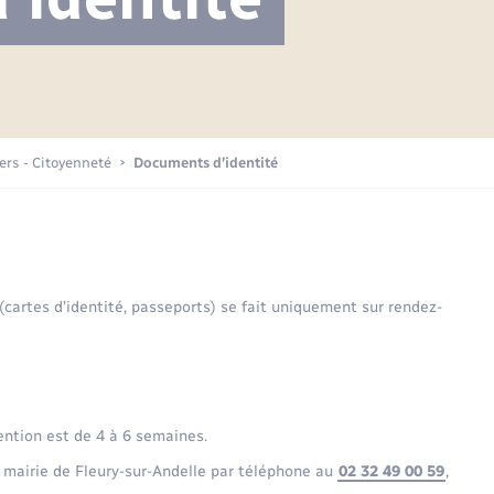
Projet nouveau groupe scolaire
Transports scolaires
Mariage – PACS
La mairie
Délibérations du conseil municipal
Etat-civil - Papiers -
Citoyenneté
Publications
Budget
iers - Citoyenneté
Documents d’identité
Nouvel habitant
Plan interactif
Sécurité - Prévention
 (cartes d’identité, passeports) se fait uniquement sur rendez-
Voirie et espace public
ention est de 4 à 6 semaines.
 mairie de Fleury-sur-Andelle par téléphone au
02 32 49 00 59
,