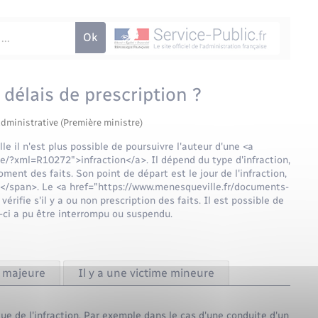
 délais de prescription ?
administrative (Première ministre)
le il n'est plus possible de poursuivre l'auteur d'une <a
e/?xml=R10272">infraction</a>. Il dépend du type d'infraction,
ent des faits. Son point de départ est le jour de l'infraction,
s</span>. Le <a href="https://www.menesqueville.fr/documents-
ifie s'il y a ou non prescription des faits. Il est possible de
-ci a pu être interrompu ou suspendu.
e majeure
Il y a une victime mineure
que de l'infraction. Par exemple dans le cas d'une conduite d'un