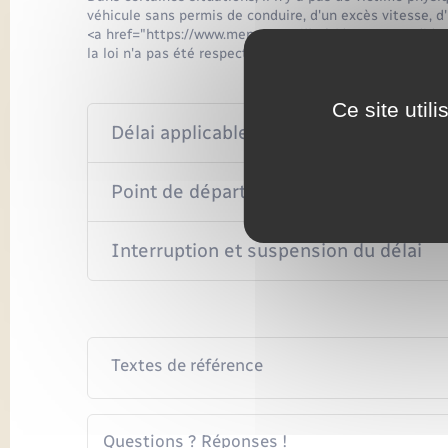
véhicule sans permis de conduire, d'un excès vitesse, d
<a href="https://www.menesqueville.fr/documents-dide
la loi n'a pas été respectée.
Ce site util
Délai applicable
Point de départ du délai
Interruption et suspension du délai
Textes de référence
Questions ? Réponses !