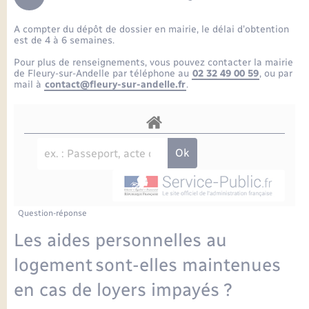
Enfants – Jeunes
Petite enfance
Tourisme
Travaux - Autorisation d’occupation de l’espace
Comptes rendus de conseils
Formations - Offre d'emploi
public
A compter du dépôt de dossier en mairie, le délai d’obtention
Projet nouveau groupe scolaire
Transports scolaires
La mairie
Mariage – PACS
Etat-civil - Papiers - Citoyenneté
est de 4 à 6 semaines.
Délibérations du conseil municipal
Sorties - Animations
Pour plus de renseignements, vous pouvez contacter la mairie
Articles de presse
Parrainage civil
Actualités
de Fleury-sur-Andelle par téléphone au
02 32 49 00 59
, ou par
Logement - Urbanisme
Comptes rendus du conseil municipal
mail à
contact@fleury-sur-andelle.fr
.
INFOS COMMUNAUTE DE COMMUNE
Avancement des travaux de l’école
Recensement
Mariage/PACS – Naissance – Décès
Loisirs
Arrêtés municipaux
Publications
Budget
Nouvel habitant
Agenda
Numérique
Question-réponse
Commerces - Entreprises - Emploi
Organisation d’événement
Les aides personnelles au
Plan interactif
logement sont-elles maintenues
Sécurité - Prévention
en cas de loyers impayés ?
La Communauté de communes