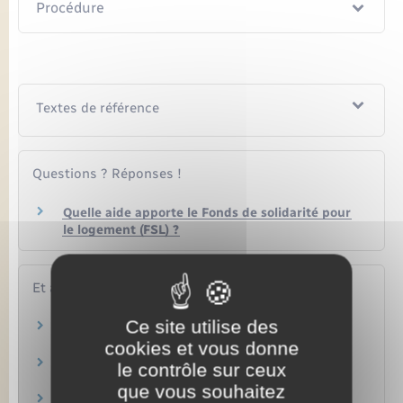
Procédure
Textes de référence
Questions ? Réponses !
Quelle aide apporte le Fonds de solidarité pour
le logement (FSL) ?
Et aussi
Ce site utilise des
Aide personnalisée au logement (APL)
Logement
cookies et vous donne
Allocation de logement familiale (ALF)
le contrôle sur ceux
Logement
que vous souhaitez
Allocation de logement sociale (ALS)