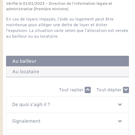
Seniors
Vérifié le 01/01/2023 – Direction de l'information légale et
administrative (Première ministre)
Transports
En cas de loyers impayés, l'aide au logement peut être
maintenue pour alléger une dette de loyer et éviter
l'expulsion. La situation varie selon que l'allocation est versée
Voirie et espace public
au bailleur ou au locataire.
Au bailleur
Au locataire
Tout replier
Tout déplier
De quoi s'agit-il ?
Signalement