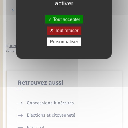
activer
Logement
Loyers impayés et expulsion du locataire
Logement
Tout accepter
Tout refuser
Personnaliser
©
Direction de l’information légale et administrative
comarquage developpé par
baseo.io
Retrouvez aussi
Concessions funéraires
Elections et citoyenneté
Etat civil