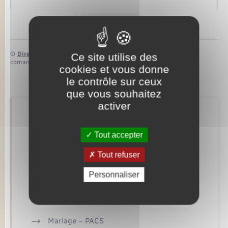
©
Direction de l’information légale et administrative
Ce site utilise des
comarquage developpé par
baseo.io
cookies et vous donne
le contrôle sur ceux
que vous souhaitez
activer
Retrouvez aussi
Tout accepter
Tout refuser
Concessions funéraires
Personnaliser
Elections et citoyenneté
Etat civil
Mariage – PACS