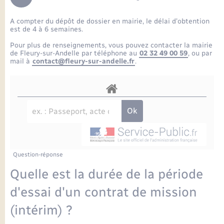
Enfants – Jeunes
Petite enfance
Tourisme
Travaux - Autorisation d’occupation de l’espace
Comptes rendus de conseils
Formations - Offre d'emploi
public
A compter du dépôt de dossier en mairie, le délai d’obtention
Projet nouveau groupe scolaire
Transports scolaires
La mairie
Mariage – PACS
Etat-civil - Papiers - Citoyenneté
est de 4 à 6 semaines.
Délibérations du conseil municipal
Sorties - Animations
Pour plus de renseignements, vous pouvez contacter la mairie
Articles de presse
Parrainage civil
Actualités
de Fleury-sur-Andelle par téléphone au
02 32 49 00 59
, ou par
Logement - Urbanisme
Comptes rendus du conseil municipal
mail à
contact@fleury-sur-andelle.fr
.
INFOS COMMUNAUTE DE COMMUNE
Avancement des travaux de l’école
Recensement
Mariage/PACS – Naissance – Décès
Loisirs
Arrêtés municipaux
Publications
Budget
Nouvel habitant
Agenda
Numérique
Question-réponse
Commerces - Entreprises - Emploi
Organisation d’événement
Quelle est la durée de la période
Plan interactif
d'essai d'un contrat de mission
Sécurité - Prévention
(intérim) ?
La Communauté de communes