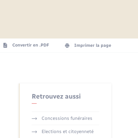
Articles de presse
Parrainage civil
Actualités
Comptes rendus du conseil
Logement - Urbanisme
municipal
Agenda
Convertir en .PDF
Imprimer la page
Numérique
La Communauté de communes
Seniors
Retrouvez aussi
Concessions funéraires
Elections et citoyenneté