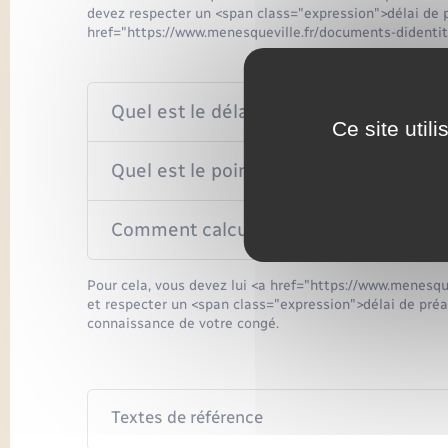
devez respecter un <span class="expression">délai de p
href="https://www.menesqueville.fr/documents-didenti
Quel est le délai du préavis ?
Ce site util
Quel est le point de départ du préavis 
Comment calculer le loyer et les charg
Pour cela, vous devez lui <a href="https://www.menes
et respecter un <span class="expression">délai de préav
connaissance de votre congé.
Textes de référence