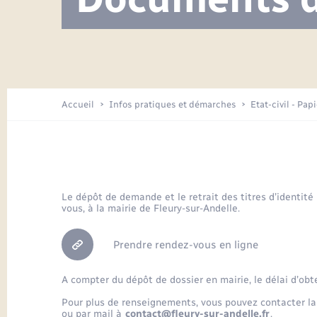
Visite de l’école pendant les travaux
Location de 2 roues
Etat civil
Menesqueville en images
Petite enfance
Tourisme
Travaux - Autorisation d’occupation
Comptes rendus de conseils
Enfants – Jeunes
de l’espace public
Avancement des travaux de l’école
Recensement
Mariage/PACS – Naissance – Décès
Arrêtés municipaux
Accueil
Infos pratiques et démarches
Etat-civil - Pap
Loisirs
Commerces - Entreprises -
Emploi
Organisation d’événement
Le dépôt de demande et le retrait des titres d’identité
vous, à la mairie de Fleury-sur-Andelle.
Transports
Prendre rendez-vous en ligne
A compter du dépôt de dossier en mairie, le délai d’obt
Pour plus de renseignements, vous pouvez contacter la
ou par mail à
contact@fleury-sur-andelle.fr
.