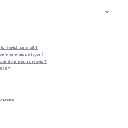
(préavis) par mail ?
 dernier mois de loyer ?
avoir donné son préavis ?
1948 ?
ocataire