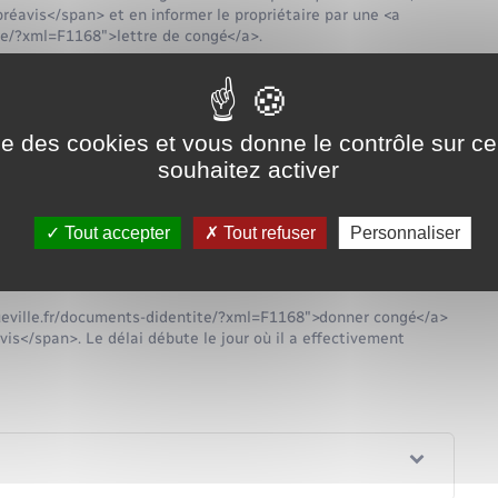
réavis</span> et en informer le propriétaire par une <a
te/?xml=F1168">lettre de congé</a>.
Tout replier
Tout déplier
ise des cookies et vous donne le contrôle sur 
souhaitez activer
?
Tout accepter
Tout refuser
Personnaliser
es dus durant le préavis ?
queville.fr/documents-didentite/?xml=F1168">donner congé</a>
is</span>. Le délai débute le jour où il a effectivement