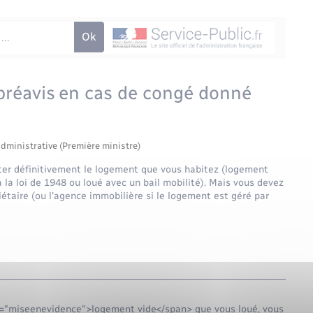
préavis en cas de congé donné
administrative (Première ministre)
ter définitivement le logement que vous habitez (logement
 la loi de 1948 ou loué avec un bail mobilité). Mais vous devez
iétaire (ou l'agence immobilière si le logement est géré par
ss="miseenevidence">logement vide</span> que vous loué, vous