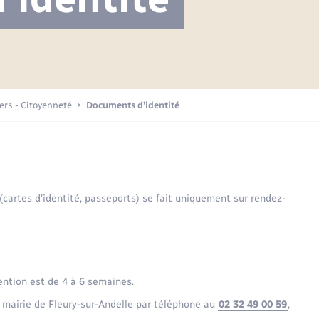
Projet nouveau groupe scolaire
Transports scolaires
Mariage – PACS
La mairie
Délibérations du conseil municipal
Etat-civil - Papiers -
Citoyenneté
Publications
Budget
iers - Citoyenneté
Documents d’identité
Nouvel habitant
Plan interactif
Sécurité - Prévention
 (cartes d’identité, passeports) se fait uniquement sur rendez-
Voirie et espace public
ention est de 4 à 6 semaines.
 mairie de Fleury-sur-Andelle par téléphone au
02 32 49 00 59
,