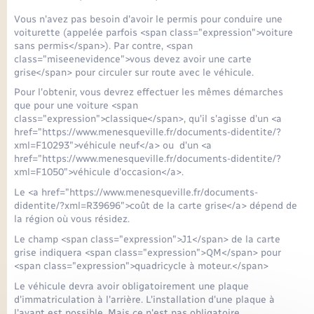
Seniors
Vous n'avez pas besoin d'avoir le permis pour conduire une
voiturette (appelée parfois <span class="expression">voiture
Transports
sans permis</span>). Par contre, <span
class="miseenevidence">vous devez avoir une carte
grise</span> pour circuler sur route avec le véhicule.
Voirie et espace public
Pour l'obtenir, vous devrez effectuer les mêmes démarches
que pour une voiture <span
class="expression">classique</span>, qu'il s'agisse d'un <a
href="https://www.menesqueville.fr/documents-didentite/?
xml=F10293">véhicule neuf</a> ou d'un <a
href="https://www.menesqueville.fr/documents-didentite/?
xml=F1050">véhicule d'occasion</a>.
Le <a href="https://www.menesqueville.fr/documents-
didentite/?xml=R39696">coût de la carte grise</a> dépend de
la région où vous résidez.
Le champ <span class="expression">J1</span> de la carte
grise indiquera <span class="expression">QM</span> pour
<span class="expression">quadricycle à moteur.</span>
Le véhicule devra avoir obligatoirement une plaque
d'immatriculation à l'arrière. L'installation d'une plaque à
l'avant est possible. Mais ce n'est pas obligatoire.