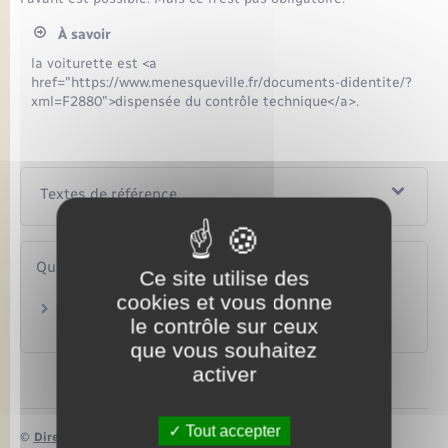
À savoir
la voiturette est <a
href="https://www.menesqueville.fr/documents-didentite/?
xml=F2880">dispensée du contrôle technique</a>.
Textes de référence
Questions ? Réponses !
Ce site utilise des
cookies et vous donne
Faut-il une assurance pour conduire une
le contrôle sur ceux
voiture sans permis ?
que vous souhaitez
activer
Tout accepter
©
Direction de l’information légale et administrative