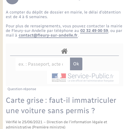
Enfants – Jeunes
Petite enfance
Tourisme
Travaux - Autorisation d’occupation de l’espace
Comptes rendus de conseils
Formations - Offre d'emploi
public
A compter du dépôt de dossier en mairie, le délai d’obtention
Projet nouveau groupe scolaire
Transports scolaires
La mairie
Mariage – PACS
Etat-civil - Papiers - Citoyenneté
est de 4 à 6 semaines.
Délibérations du conseil municipal
Sorties - Animations
Pour plus de renseignements, vous pouvez contacter la mairie
Articles de presse
Parrainage civil
Actualités
de Fleury-sur-Andelle par téléphone au
02 32 49 00 59
, ou par
Logement - Urbanisme
Comptes rendus du conseil municipal
mail à
contact@fleury-sur-andelle.fr
.
INFOS COMMUNAUTE DE COMMUNE
Avancement des travaux de l’école
Recensement
Mariage/PACS – Naissance – Décès
Loisirs
Arrêtés municipaux
Publications
Budget
Nouvel habitant
Agenda
Numérique
Question-réponse
Commerces - Entreprises - Emploi
Organisation d’événement
Carte grise : faut-il immatriculer
Plan interactif
une voiture sans permis ?
Sécurité - Prévention
Vérifié le 25/06/2021 – Direction de l'information légale et
La Communauté de communes
administrative (Première ministre)