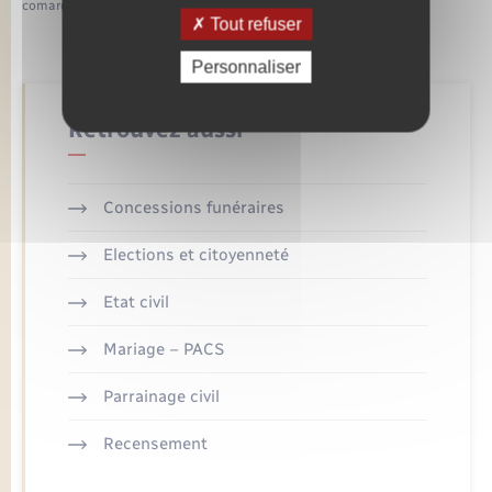
comarquage developpé par
baseo.io
Tout refuser
Personnaliser
Retrouvez aussi
Concessions funéraires
Elections et citoyenneté
Etat civil
Mariage – PACS
Parrainage civil
Recensement