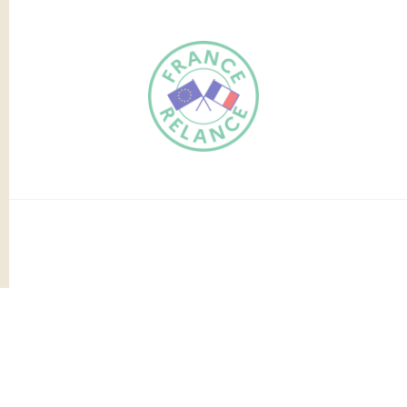
FR
EN
Traduction du
DE
site automatisée