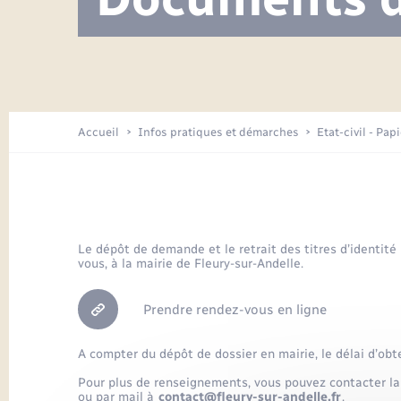
Visite de l’école pendant les travaux
Location de 2 roues
Etat civil
Menesqueville en images
Petite enfance
Tourisme
Travaux - Autorisation d’occupation
Comptes rendus de conseils
Enfants – Jeunes
de l’espace public
Avancement des travaux de l’école
Recensement
Mariage/PACS – Naissance – Décès
Arrêtés municipaux
Accueil
Infos pratiques et démarches
Etat-civil - Pap
Loisirs
Commerces - Entreprises -
Emploi
Organisation d’événement
Le dépôt de demande et le retrait des titres d’identité
vous, à la mairie de Fleury-sur-Andelle.
Transports
Prendre rendez-vous en ligne
A compter du dépôt de dossier en mairie, le délai d’obt
Pour plus de renseignements, vous pouvez contacter la
ou par mail à
contact@fleury-sur-andelle.fr
.