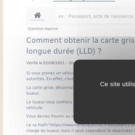
Question-réponse
Comment obtenir la carte gris
longue durée (LLD) ?
Vérifié le 02/08/2021 – Direction de l'information légale et 
Si vous prenez un véhicule neuf en location longue dur
autorités. En effet, c'est le propriétaire, donc le loueur
Ce site util
La carte grise, désormais appelée <span class="express
loueur.
Le loueur vous confiera la carte grise originale (ou une
véhicule.
Vous devrez fournir au loueur les pièces nécessaires à v
Le <a href="https://www.menesqueville.fr/documents-di
charge du loueur, mais il peut cependant le répercuter su