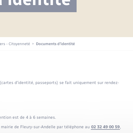
Projet nouveau groupe scolaire
Transports scolaires
Mariage – PACS
La mairie
Délibérations du conseil municipal
Etat-civil - Papiers -
Citoyenneté
Publications
Budget
iers - Citoyenneté
Documents d’identité
Nouvel habitant
Plan interactif
Sécurité - Prévention
 (cartes d’identité, passeports) se fait uniquement sur rendez-
Voirie et espace public
ention est de 4 à 6 semaines.
 mairie de Fleury-sur-Andelle par téléphone au
02 32 49 00 59
,