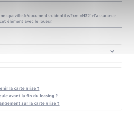
menesqueville.fr/documents-didentite/?xml=N32">l'assurance
 cet élément avec le loueur.
nir la carte grise ?
cule avant la fin du leasing ?
angement sur la carte grise ?