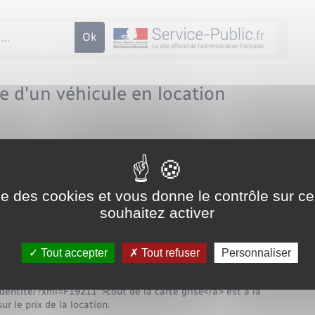
e d'un véhicule en location
administrative (Première ministre)
ée (LLD), vous n'avez pas à demander la carte grise auprès des
, qui doit faire cette démarche.
ise des cookies et vous donne le contrôle sur 
ion">certificat d'immatriculation</span>, sera au nom du
souhaitez activer
 copie) pour que vous puissiez circuler en règle avec le
Tout accepter
Tout refuser
Personnaliser
otre dossier de location.
dentite/?xml=F19211">coût de la carte grise</a> est à la
r le prix de la location.