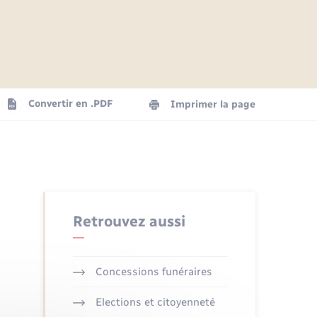
Articles de presse
Parrainage civil
Actualités
Comptes rendus du conseil
Logement - Urbanisme
municipal
Agenda
Convertir en .PDF
Imprimer la page
Numérique
La Communauté de communes
Seniors
Retrouvez aussi
Concessions funéraires
Elections et citoyenneté