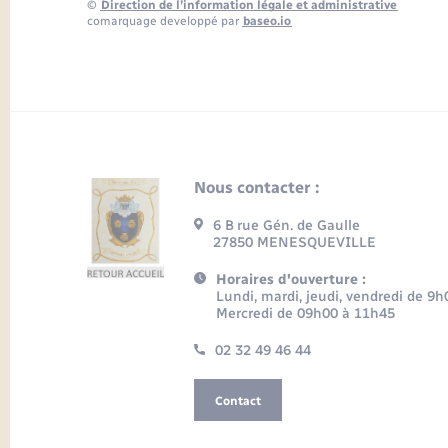
©
Direction de l’information légale et administrative
comarquage developpé par
baseo.io
Nous contacter :
6 B rue Gén. de Gaulle
27850 MENESQUEVILLE
Horaires d'ouverture :
Lundi, mardi, jeudi, vendredi de 9
Mercredi de 09h00 à 11h45
02 32 49 46 44
Contact