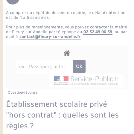
Enfants – Jeunes
Petite enfance
Tourisme
Travaux - Autorisation d’occupation de l’espace
Comptes rendus de conseils
Formations - Offre d'emploi
public
A compter du dépôt de dossier en mairie, le délai d’obtention
Projet nouveau groupe scolaire
Transports scolaires
La mairie
Mariage – PACS
Etat-civil - Papiers - Citoyenneté
est de 4 à 6 semaines.
Délibérations du conseil municipal
Sorties - Animations
Pour plus de renseignements, vous pouvez contacter la mairie
Articles de presse
Parrainage civil
Actualités
de Fleury-sur-Andelle par téléphone au
02 32 49 00 59
, ou par
Logement - Urbanisme
Comptes rendus du conseil municipal
mail à
contact@fleury-sur-andelle.fr
.
INFOS COMMUNAUTE DE COMMUNE
Avancement des travaux de l’école
Recensement
Mariage/PACS – Naissance – Décès
Loisirs
Arrêtés municipaux
Publications
Budget
Nouvel habitant
Agenda
Numérique
Question-réponse
Commerces - Entreprises - Emploi
Organisation d’événement
Établissement scolaire privé
Plan interactif
"hors contrat" : quelles sont les
Sécurité - Prévention
règles ?
La Communauté de communes