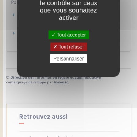
le contrôle sur ceux
Pour en savoir plus
que vous souhaitez
Les établissements d'enseignement scolaire
activer
privés
Ministère chargé de l'éducation
Socle commun de connaissances, de
Tout accepter
compétences et de culture
Ministère chargé de l'éducation
Tout refuser
Personnaliser
©
Direction de l’information légale et administrative
comarquage developpé par
baseo.io
Retrouvez aussi