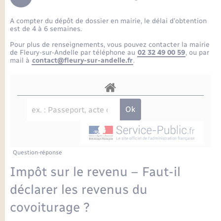
Enfants – Jeunes
Petite enfance
Tourisme
Travaux - Autorisation d’occupation de l’espace
Comptes rendus de conseils
Formations - Offre d'emploi
public
A compter du dépôt de dossier en mairie, le délai d’obtention
Projet nouveau groupe scolaire
Transports scolaires
La mairie
Mariage – PACS
Etat-civil - Papiers - Citoyenneté
est de 4 à 6 semaines.
Délibérations du conseil municipal
Sorties - Animations
Pour plus de renseignements, vous pouvez contacter la mairie
Articles de presse
Parrainage civil
Actualités
de Fleury-sur-Andelle par téléphone au
02 32 49 00 59
, ou par
Logement - Urbanisme
Comptes rendus du conseil municipal
mail à
contact@fleury-sur-andelle.fr
.
INFOS COMMUNAUTE DE COMMUNE
Avancement des travaux de l’école
Recensement
Mariage/PACS – Naissance – Décès
Loisirs
Arrêtés municipaux
Publications
Budget
Nouvel habitant
Agenda
Numérique
Question-réponse
Commerces - Entreprises - Emploi
Organisation d’événement
Impôt sur le revenu – Faut-il
Plan interactif
déclarer les revenus du
Sécurité - Prévention
covoiturage ?
La Communauté de communes