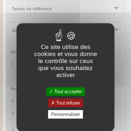
Textes de référence
Services en ligne et formulaires
Ce site utilise des
Questions ? Réponses !
cookies et vous donne
le contrôle sur ceux
Quelle est la date limite pour faire sa
que vous souhaitez
déclaration de revenus ?
activer
Pour en savoir plus
Tout accepter
Site des impôts
Tout refuser
Ministère chargé des finances
Brochure pratique 2023 – Déclaration des
Personnaliser
revenus de 2022
Ministère chargé des finances
Impôt sur le revenu : dépliants d'information