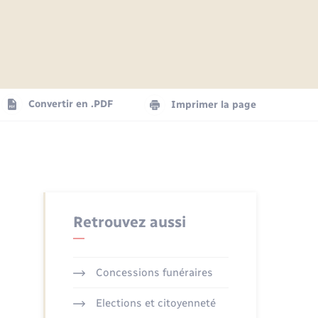
Articles de presse
Parrainage civil
Actualités
Comptes rendus du conseil
Logement - Urbanisme
municipal
Agenda
Convertir en .PDF
Imprimer la page
Numérique
La Communauté de communes
Seniors
Retrouvez aussi
Concessions funéraires
Elections et citoyenneté