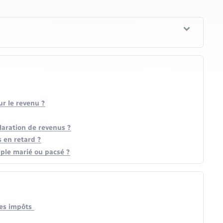
r le revenu ?
laration de revenus ?
s en retard ?
uple marié ou pacsé ?
ses impôts