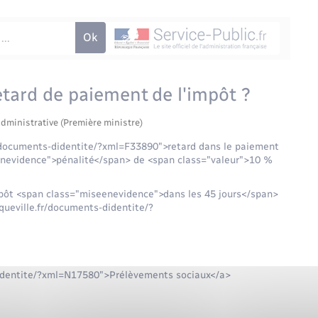
etard de paiement de l'impôt ?
administrative (Première ministre)
r/documents-didentite/?xml=F33890">retard dans le paiement
enevidence">pénalité</span> de <span class="valeur">10 %
impôt <span class="miseenevidence">dans les 45 jours</span>
queville.fr/documents-didentite/?
didentite/?xml=N17580">Prélèvements sociaux</a>