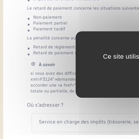
Le retard de paiement concerne les situations suivante
Non-paiement
Paiement partiel
Paiement tardif
La pénalité concerne aussi les 2 situations suivantes :
Retard de règlement des acomptes
Retard de paiement des échéances non réglées si v
Ce site util
À savoir
si vous avez des difficultés financières, vous pouvez
xml=F3124">demander à l'administration fiscale un dé
accorder une <a href="https://www.menesqueville.fr
totale ou partielle, de l'impôt et des pénalités qui vo
Où s’adresser ?
Service en charge des impôts (trésorerie, s