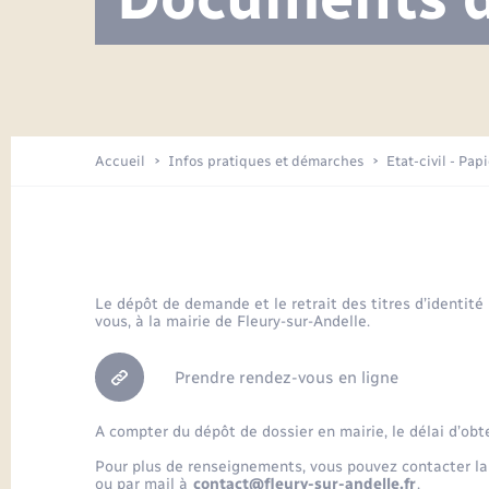
Visite de l’école pendant les travaux
Location de 2 roues
Etat civil
Menesqueville en images
Petite enfance
Tourisme
Travaux - Autorisation d’occupation
Comptes rendus de conseils
Enfants – Jeunes
de l’espace public
Avancement des travaux de l’école
Recensement
Mariage/PACS – Naissance – Décès
Arrêtés municipaux
Accueil
Infos pratiques et démarches
Etat-civil - Pap
Loisirs
Commerces - Entreprises -
Emploi
Organisation d’événement
Le dépôt de demande et le retrait des titres d’identité
vous, à la mairie de Fleury-sur-Andelle.
Transports
Prendre rendez-vous en ligne
A compter du dépôt de dossier en mairie, le délai d’obt
Pour plus de renseignements, vous pouvez contacter la
ou par mail à
contact@fleury-sur-andelle.fr
.