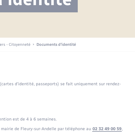
Projet nouveau groupe scolaire
Transports scolaires
Mariage – PACS
La mairie
Délibérations du conseil municipal
Etat-civil - Papiers -
Citoyenneté
Publications
Budget
iers - Citoyenneté
Documents d’identité
Nouvel habitant
Plan interactif
Sécurité - Prévention
 (cartes d’identité, passeports) se fait uniquement sur rendez-
Voirie et espace public
ention est de 4 à 6 semaines.
 mairie de Fleury-sur-Andelle par téléphone au
02 32 49 00 59
,