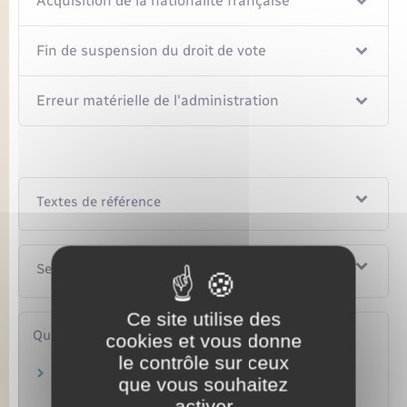
Acquisition de la nationalité française
Fin de suspension du droit de vote
Erreur matérielle de l'administration
Textes de référence
Services en ligne et formulaires
Ce site utilise des
Questions ? Réponses !
cookies et vous donne
le contrôle sur ceux
Peut-on voter sans avoir signalé son
que vous souhaitez
déménagement ?
activer