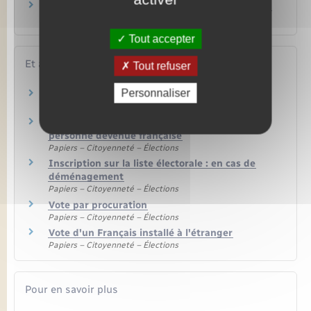
Quelles sont les dates des prochaines élections
?
Tout accepter
Et aussi
Tout refuser
Personnaliser
Listes électorales : nouvelle inscription
Papiers – Citoyenneté – Élections
Inscription sur la liste électorale d'une
personne devenue française
Papiers – Citoyenneté – Élections
Inscription sur la liste électorale : en cas de
déménagement
Papiers – Citoyenneté – Élections
Vote par procuration
Papiers – Citoyenneté – Élections
Vote d'un Français installé à l'étranger
Papiers – Citoyenneté – Élections
Pour en savoir plus