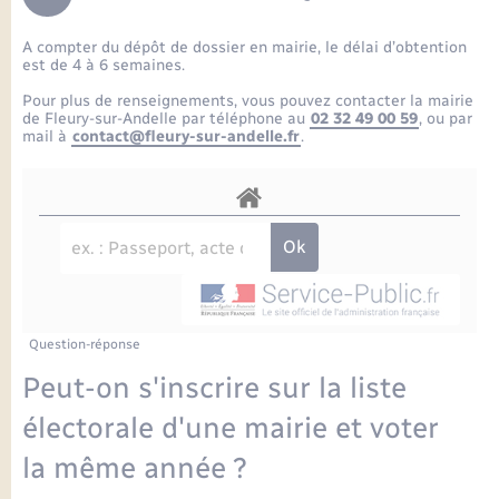
Enfants – Jeunes
Petite enfance
Tourisme
Travaux - Autorisation d’occupation de l’espace
Comptes rendus de conseils
Formations - Offre d'emploi
public
A compter du dépôt de dossier en mairie, le délai d’obtention
Projet nouveau groupe scolaire
Transports scolaires
La mairie
Mariage – PACS
Etat-civil - Papiers - Citoyenneté
est de 4 à 6 semaines.
Délibérations du conseil municipal
Sorties - Animations
Pour plus de renseignements, vous pouvez contacter la mairie
Articles de presse
Parrainage civil
Actualités
de Fleury-sur-Andelle par téléphone au
02 32 49 00 59
, ou par
Logement - Urbanisme
Comptes rendus du conseil municipal
mail à
contact@fleury-sur-andelle.fr
.
INFOS COMMUNAUTE DE COMMUNE
Avancement des travaux de l’école
Recensement
Mariage/PACS – Naissance – Décès
Loisirs
Arrêtés municipaux
Publications
Budget
Nouvel habitant
Agenda
Numérique
Question-réponse
Commerces - Entreprises - Emploi
Organisation d’événement
Peut-on s'inscrire sur la liste
Plan interactif
électorale d'une mairie et voter
Sécurité - Prévention
la même année ?
La Communauté de communes