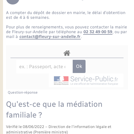
Enfants – Jeunes
Petite enfance
Tourisme
Travaux - Autorisation d’occupation de l’espace
Comptes rendus de conseils
Formations - Offre d'emploi
public
A compter du dépôt de dossier en mairie, le délai d’obtention
Projet nouveau groupe scolaire
Transports scolaires
La mairie
Mariage – PACS
Etat-civil - Papiers - Citoyenneté
est de 4 à 6 semaines.
Délibérations du conseil municipal
Sorties - Animations
Pour plus de renseignements, vous pouvez contacter la mairie
Articles de presse
Parrainage civil
Actualités
de Fleury-sur-Andelle par téléphone au
02 32 49 00 59
, ou par
Logement - Urbanisme
Comptes rendus du conseil municipal
mail à
contact@fleury-sur-andelle.fr
.
INFOS COMMUNAUTE DE COMMUNE
Avancement des travaux de l’école
Recensement
Mariage/PACS – Naissance – Décès
Loisirs
Arrêtés municipaux
Publications
Budget
Nouvel habitant
Agenda
Numérique
Question-réponse
Commerces - Entreprises - Emploi
Organisation d’événement
Qu'est-ce que la médiation
Plan interactif
familiale ?
Sécurité - Prévention
Vérifié le 08/06/2022 – Direction de l'information légale et
La Communauté de communes
administrative (Première ministre)