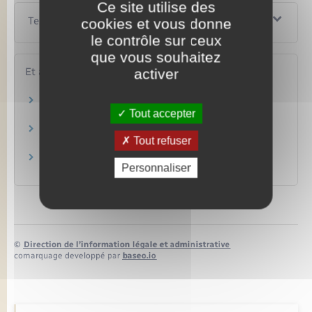
Ce site utilise des
Textes de référence
cookies et vous donne
le contrôle sur ceux
que vous souhaitez
Et aussi
activer
Accès au droit et à la justice
Tout accepter
Justice
Aide juridictionnelle
Tout refuser
Justice
Médiateur civil
Personnaliser
Justice
©
Direction de l’information légale et administrative
comarquage developpé par
baseo.io