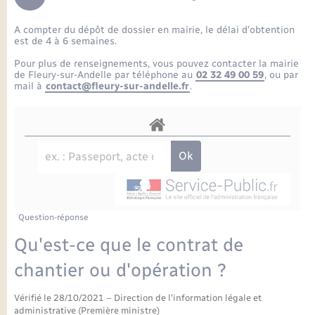
Enfants – Jeunes
Petite enfance
Tourisme
Travaux - Autorisation d’occupation de l’espace
Comptes rendus de conseils
Formations - Offre d'emploi
public
A compter du dépôt de dossier en mairie, le délai d’obtention
Projet nouveau groupe scolaire
Transports scolaires
La mairie
Mariage – PACS
Etat-civil - Papiers - Citoyenneté
est de 4 à 6 semaines.
Délibérations du conseil municipal
Sorties - Animations
Pour plus de renseignements, vous pouvez contacter la mairie
Articles de presse
Parrainage civil
Actualités
de Fleury-sur-Andelle par téléphone au
02 32 49 00 59
, ou par
Logement - Urbanisme
Comptes rendus du conseil municipal
mail à
contact@fleury-sur-andelle.fr
.
INFOS COMMUNAUTE DE COMMUNE
Avancement des travaux de l’école
Recensement
Mariage/PACS – Naissance – Décès
Loisirs
Arrêtés municipaux
Publications
Budget
Nouvel habitant
Agenda
Numérique
Question-réponse
Commerces - Entreprises - Emploi
Organisation d’événement
Qu'est-ce que le contrat de
Plan interactif
chantier ou d'opération ?
Sécurité - Prévention
Vérifié le 28/10/2021 – Direction de l'information légale et
La Communauté de communes
administrative (Première ministre)