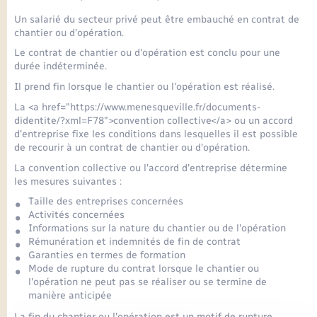
Seniors
Un salarié du secteur privé peut être embauché en contrat de
chantier ou d'opération.
Transports
Le contrat de chantier ou d'opération est conclu pour une
durée indéterminée.
Voirie et espace public
Il prend fin lorsque le chantier ou l'opération est réalisé.
La <a href="https://www.menesqueville.fr/documents-
didentite/?xml=F78">convention collective</a> ou un accord
d'entreprise fixe les conditions dans lesquelles il est possible
de recourir à un contrat de chantier ou d'opération.
La convention collective ou l'accord d'entreprise détermine
les mesures suivantes :
Taille des entreprises concernées
Activités concernées
Informations sur la nature du chantier ou de l'opération
Rémunération et indemnités de fin de contrat
Garanties en termes de formation
Mode de rupture du contrat lorsque le chantier ou
l'opération ne peut pas se réaliser ou se termine de
manière anticipée
La fin du chantier ou l'opération est un motif de rupture