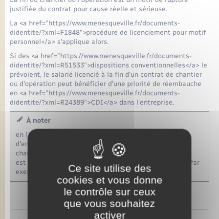
justifiée du contrat pour cause réelle et sérieuse.
La <a href="https://www.menesqueville.fr/documents-
didentite/?xml=F1848">procédure de licenciement pour motif
personnel</a> s'applique alors.
Si des <a href="https://www.menesqueville.fr/documents-
didentite/?xml=R51533">dispositions conventionnelles</a> le
prévoient, le salarié licencié à la fin d'un contrat de chantier
ou d'opération peut bénéficier d'une priorité de réembauche
en <a href="https://www.menesqueville.fr/documents-
didentite/?xml=R24389">CDI</a> dans l'entreprise.
À noter
en l'absence de convention collective ou d'accord
d'entreprise, il est possible de conclure un contrat de
chantier ou d'opération dans les secteurs où son usage
est habituel et conforme à l'exercice de la profession. Par
Ce site utilise des
exemple, dans une entreprise du secteur du BTP.
cookies et vous donne
le contrôle sur ceux
que vous souhaitez
activer