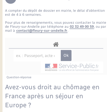
Enfants – Jeunes
Petite enfance
Tourisme
Travaux - Autorisation d’occupation de l’espace
Comptes rendus de conseils
Formations - Offre d'emploi
public
A compter du dépôt de dossier en mairie, le délai d’obtention
Projet nouveau groupe scolaire
Transports scolaires
La mairie
Mariage – PACS
Etat-civil - Papiers - Citoyenneté
est de 4 à 6 semaines.
Délibérations du conseil municipal
Sorties - Animations
Pour plus de renseignements, vous pouvez contacter la mairie
Articles de presse
Parrainage civil
Actualités
de Fleury-sur-Andelle par téléphone au
02 32 49 00 59
, ou par
Logement - Urbanisme
Comptes rendus du conseil municipal
mail à
contact@fleury-sur-andelle.fr
.
INFOS COMMUNAUTE DE COMMUNE
Avancement des travaux de l’école
Recensement
Mariage/PACS – Naissance – Décès
Loisirs
Arrêtés municipaux
Publications
Budget
Nouvel habitant
Agenda
Numérique
Question-réponse
Commerces - Entreprises - Emploi
Organisation d’événement
Avez-vous droit au chômage en
Plan interactif
France après un séjour en
Sécurité - Prévention
Europe ?
La Communauté de communes