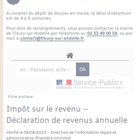
Enfants – Jeunes
Petite enfance
Tourisme
Travaux - Autorisation d’occupation de l’espace
Comptes rendus de conseils
Formations - Offre d'emploi
public
A compter du dépôt de dossier en mairie, le délai d’obtention
Projet nouveau groupe scolaire
Transports scolaires
La mairie
Mariage – PACS
Etat-civil - Papiers - Citoyenneté
est de 4 à 6 semaines.
Délibérations du conseil municipal
Sorties - Animations
Pour plus de renseignements, vous pouvez contacter la mairie
Articles de presse
Parrainage civil
Actualités
de Fleury-sur-Andelle par téléphone au
02 32 49 00 59
, ou par
Logement - Urbanisme
Comptes rendus du conseil municipal
mail à
contact@fleury-sur-andelle.fr
.
INFOS COMMUNAUTE DE COMMUNE
Avancement des travaux de l’école
Recensement
Mariage/PACS – Naissance – Décès
Loisirs
Arrêtés municipaux
Publications
Budget
Nouvel habitant
Agenda
Numérique
Fiche pratique
Commerces - Entreprises - Emploi
Organisation d’événement
Impôt sur le revenu –
Plan interactif
Déclaration de revenus annuelle
Sécurité - Prévention
Vérifié le 08/06/2023 – Direction de l'information légale et
La Communauté de communes
administrative (Première ministre)