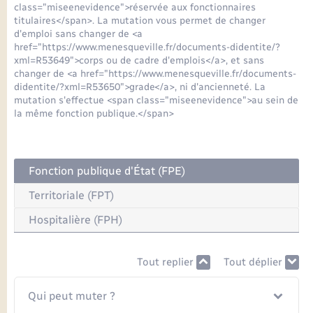
Seniors
class="miseenevidence">réservée aux fonctionnaires
titulaires</span>. La mutation vous permet de changer
d'emploi sans changer de <a
Transports
href="https://www.menesqueville.fr/documents-didentite/?
xml=R53649">corps ou de cadre d'emplois</a>, et sans
changer de <a href="https://www.menesqueville.fr/documents-
Voirie et espace public
didentite/?xml=R53650">grade</a>, ni d'ancienneté. La
mutation s'effectue <span class="miseenevidence">au sein de
la même fonction publique.</span>
Fonction publique d'État (FPE)
Territoriale (FPT)
Hospitalière (FPH)
Tout replier
Tout déplier
Qui peut muter ?