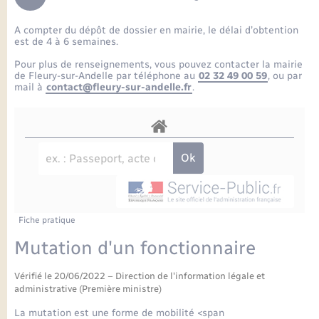
Enfants – Jeunes
Petite enfance
Tourisme
Travaux - Autorisation d’occupation de l’espace
Comptes rendus de conseils
Formations - Offre d'emploi
public
A compter du dépôt de dossier en mairie, le délai d’obtention
Projet nouveau groupe scolaire
Transports scolaires
La mairie
Mariage – PACS
Etat-civil - Papiers - Citoyenneté
est de 4 à 6 semaines.
Délibérations du conseil municipal
Sorties - Animations
Pour plus de renseignements, vous pouvez contacter la mairie
Articles de presse
Parrainage civil
Actualités
de Fleury-sur-Andelle par téléphone au
02 32 49 00 59
, ou par
Logement - Urbanisme
Comptes rendus du conseil municipal
mail à
contact@fleury-sur-andelle.fr
.
INFOS COMMUNAUTE DE COMMUNE
Avancement des travaux de l’école
Recensement
Mariage/PACS – Naissance – Décès
Loisirs
Arrêtés municipaux
Publications
Budget
Nouvel habitant
Agenda
Numérique
Fiche pratique
Commerces - Entreprises - Emploi
Organisation d’événement
Mutation d'un fonctionnaire
Plan interactif
Vérifié le 20/06/2022 – Direction de l'information légale et
Sécurité - Prévention
administrative (Première ministre)
La Communauté de communes
La mutation est une forme de mobilité <span