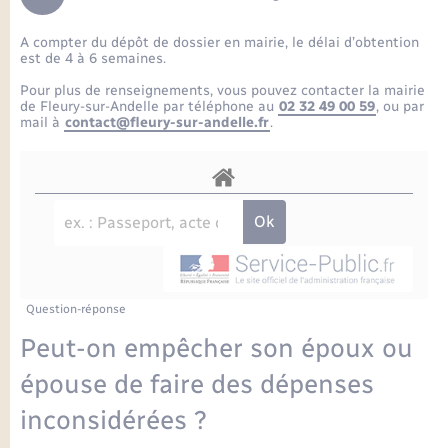
Enfants – Jeunes
Petite enfance
Tourisme
Travaux - Autorisation d’occupation de l’espace
Comptes rendus de conseils
Formations - Offre d'emploi
public
A compter du dépôt de dossier en mairie, le délai d’obtention
Projet nouveau groupe scolaire
Transports scolaires
La mairie
Mariage – PACS
Etat-civil - Papiers - Citoyenneté
est de 4 à 6 semaines.
Délibérations du conseil municipal
Sorties - Animations
Pour plus de renseignements, vous pouvez contacter la mairie
Articles de presse
Parrainage civil
Actualités
de Fleury-sur-Andelle par téléphone au
02 32 49 00 59
, ou par
Logement - Urbanisme
Comptes rendus du conseil municipal
mail à
contact@fleury-sur-andelle.fr
.
INFOS COMMUNAUTE DE COMMUNE
Avancement des travaux de l’école
Recensement
Mariage/PACS – Naissance – Décès
Loisirs
Arrêtés municipaux
Publications
Budget
Nouvel habitant
Agenda
Numérique
Question-réponse
Commerces - Entreprises - Emploi
Organisation d’événement
Peut-on empêcher son époux ou
Plan interactif
épouse de faire des dépenses
Sécurité - Prévention
inconsidérées ?
La Communauté de communes