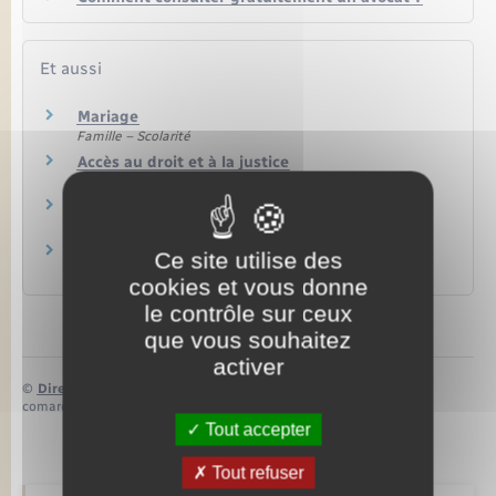
Et aussi
Mariage
Famille – Scolarité
Accès au droit et à la justice
Justice
Contribution aux charges du mariage
Famille – Scolarité
Divorce devant un juge
Ce site utilise des
Famille – Scolarité
cookies et vous donne
le contrôle sur ceux
que vous souhaitez
activer
©
Direction de l’information légale et administrative
comarquage developpé par
baseo.io
Tout accepter
Tout refuser