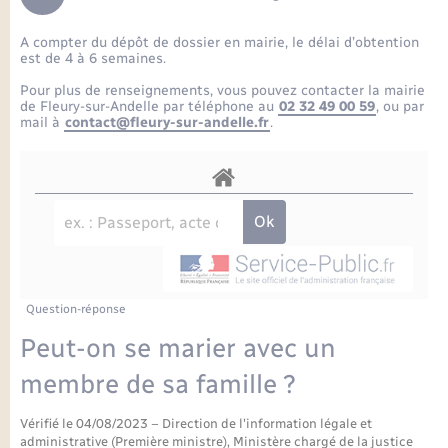
Enfants – Jeunes
Petite enfance
Tourisme
Travaux - Autorisation d’occupation de l’espace
Comptes rendus de conseils
Formations - Offre d'emploi
public
A compter du dépôt de dossier en mairie, le délai d’obtention
Projet nouveau groupe scolaire
Transports scolaires
La mairie
Mariage – PACS
Etat-civil - Papiers - Citoyenneté
est de 4 à 6 semaines.
Délibérations du conseil municipal
Sorties - Animations
Pour plus de renseignements, vous pouvez contacter la mairie
Articles de presse
Parrainage civil
Actualités
de Fleury-sur-Andelle par téléphone au
02 32 49 00 59
, ou par
Logement - Urbanisme
Comptes rendus du conseil municipal
mail à
contact@fleury-sur-andelle.fr
.
INFOS COMMUNAUTE DE COMMUNE
Avancement des travaux de l’école
Recensement
Mariage/PACS – Naissance – Décès
Loisirs
Arrêtés municipaux
Publications
Budget
Nouvel habitant
Agenda
Numérique
Question-réponse
Commerces - Entreprises - Emploi
Organisation d’événement
Peut-on se marier avec un
Plan interactif
membre de sa famille ?
Sécurité - Prévention
Vérifié le 04/08/2023 – Direction de l'information légale et
La Communauté de communes
administrative (Première ministre), Ministère chargé de la justice