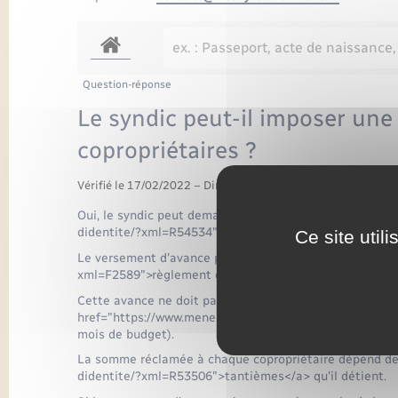
Question-réponse
Le syndic peut-il imposer une
copropriétaires ?
Vérifié le 17/02/2022 – Direction de l'information légale et 
Oui, le syndic peut demander aux copropriétaires le v
didentite/?xml=R54534">d'avances de trésorerie</a>.
Ce site util
Le versement d'avance peut être prévu par le <a href=
xml=F2589">règlement de copropriété</a>.
Cette avance ne doit pas dépasser 1/6<Exposant>e</E
href="https://www.menesqueville.fr/documents-didenti
mois de budget).
La somme réclamée à chaque copropriétaire dépend des
didentite/?xml=R53506">tantièmes</a> qu'il détient.