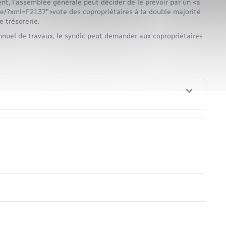
nt, l'assemblée générale peut décider de le prévoir par un <a
e/?xml=F2137">vote des copropriétaires à la double majorité
e trésorerie.
iannuel de travaux, le syndic peut demander aux copropriétaires