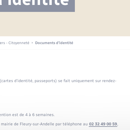
Projet nouveau groupe scolaire
Transports scolaires
Mariage – PACS
La mairie
Délibérations du conseil municipal
Etat-civil - Papiers -
Citoyenneté
Publications
Budget
iers - Citoyenneté
Documents d’identité
Nouvel habitant
Plan interactif
Sécurité - Prévention
 (cartes d’identité, passeports) se fait uniquement sur rendez-
Voirie et espace public
ention est de 4 à 6 semaines.
 mairie de Fleury-sur-Andelle par téléphone au
02 32 49 00 59
,