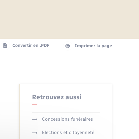
Articles de presse
Parrainage civil
Actualités
Comptes rendus du conseil
Logement - Urbanisme
municipal
Agenda
Convertir en .PDF
Imprimer la page
Numérique
La Communauté de communes
Seniors
Retrouvez aussi
Concessions funéraires
Elections et citoyenneté