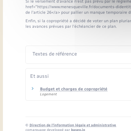
Si le versement d'avance n'est pas prévu par le règleme
href="https://www.menesqueville.fr/documents-didentit
de l'article 26</a> pour pallier un manque temporaire d
Enfin, si la copropriété a décidé de voter un plan plur
les avances prévues par l'échéancier de ce plan.
Textes de référence
Et aussi
Budget et charges de copropriété
Logement
©
Direction de l’information légale et administrative
comarquage developpé par
baseo.io