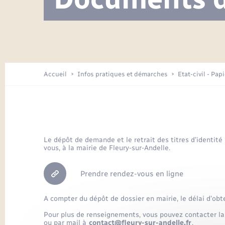
Visite de l’école pendant les travaux
Location de 2 roues
Etat civil
Menesqueville en images
Petite enfance
Tourisme
Travaux - Autorisation d’occupation
Comptes rendus de conseils
Enfants – Jeunes
de l’espace public
Avancement des travaux de l’école
Recensement
Mariage/PACS – Naissance – Décès
Arrêtés municipaux
Accueil
Infos pratiques et démarches
Etat-civil - Pap
Loisirs
Commerces - Entreprises -
Emploi
Organisation d’événement
Le dépôt de demande et le retrait des titres d’identité
vous, à la mairie de Fleury-sur-Andelle.
Transports
Prendre rendez-vous en ligne
A compter du dépôt de dossier en mairie, le délai d’obt
Pour plus de renseignements, vous pouvez contacter la
ou par mail à
contact@fleury-sur-andelle.fr
.