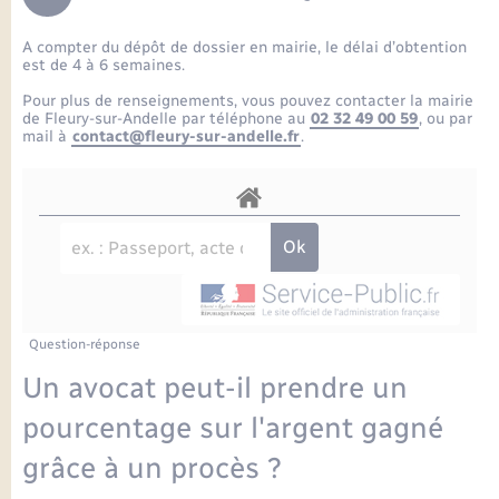
Enfants – Jeunes
Petite enfance
Tourisme
Travaux - Autorisation d’occupation de l’espace
Comptes rendus de conseils
Formations - Offre d'emploi
public
A compter du dépôt de dossier en mairie, le délai d’obtention
Projet nouveau groupe scolaire
Transports scolaires
La mairie
Mariage – PACS
Etat-civil - Papiers - Citoyenneté
est de 4 à 6 semaines.
Délibérations du conseil municipal
Sorties - Animations
Pour plus de renseignements, vous pouvez contacter la mairie
Articles de presse
Parrainage civil
Actualités
de Fleury-sur-Andelle par téléphone au
02 32 49 00 59
, ou par
Logement - Urbanisme
Comptes rendus du conseil municipal
mail à
contact@fleury-sur-andelle.fr
.
INFOS COMMUNAUTE DE COMMUNE
Avancement des travaux de l’école
Recensement
Mariage/PACS – Naissance – Décès
Loisirs
Arrêtés municipaux
Publications
Budget
Nouvel habitant
Agenda
Numérique
Question-réponse
Commerces - Entreprises - Emploi
Organisation d’événement
Un avocat peut-il prendre un
Plan interactif
pourcentage sur l'argent gagné
Sécurité - Prévention
grâce à un procès ?
La Communauté de communes