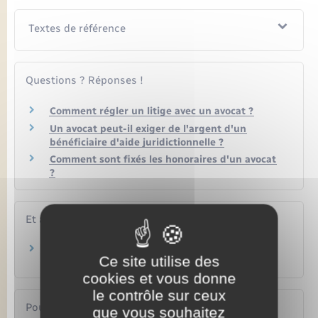
Textes de référence
Questions ? Réponses !
Comment régler un litige avec un avocat ?
Un avocat peut-il exiger de l'argent d'un
bénéficiaire d'aide juridictionnelle ?
Comment sont fixés les honoraires d'un avocat
?
Et aussi
Accès au droit et à la justice
Ce site utilise des
Justice
cookies et vous donne
le contrôle sur ceux
Pour en savoir plus
que vous souhaitez