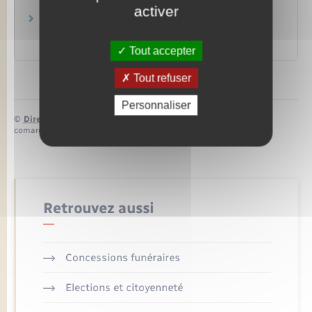
activer
Règlement intérieur national de la profession
d'avocat
Conseil national des barreaux
Tout accepter
Tout refuser
Personnaliser
©
Direction de l’information légale et administrative
comarquage developpé par
baseo.io
Retrouvez aussi
Concessions funéraires
Elections et citoyenneté