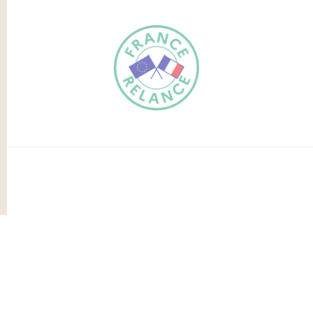
FR
EN
Traduction du
DE
site automatisée