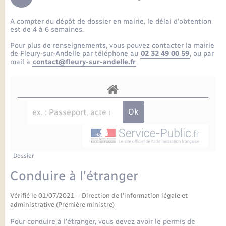
Enfants – Jeunes
Petite enfance
Tourisme
Travaux - Autorisation d’occupation de l’espace
Comptes rendus de conseils
Formations - Offre d'emploi
public
A compter du dépôt de dossier en mairie, le délai d’obtention
Projet nouveau groupe scolaire
Transports scolaires
La mairie
Mariage – PACS
Etat-civil - Papiers - Citoyenneté
est de 4 à 6 semaines.
Délibérations du conseil municipal
Sorties - Animations
Pour plus de renseignements, vous pouvez contacter la mairie
Articles de presse
Parrainage civil
Actualités
de Fleury-sur-Andelle par téléphone au
02 32 49 00 59
, ou par
Logement - Urbanisme
Comptes rendus du conseil municipal
mail à
contact@fleury-sur-andelle.fr
.
INFOS COMMUNAUTE DE COMMUNE
Avancement des travaux de l’école
Recensement
Mariage/PACS – Naissance – Décès
Loisirs
Arrêtés municipaux
Publications
Budget
Nouvel habitant
Agenda
Numérique
Dossier
Commerces - Entreprises - Emploi
Organisation d’événement
Conduire à l'étranger
Plan interactif
Vérifié le 01/07/2021 – Direction de l'information légale et
Sécurité - Prévention
administrative (Première ministre)
La Communauté de communes
Pour conduire à l'étranger, vous devez avoir le permis de