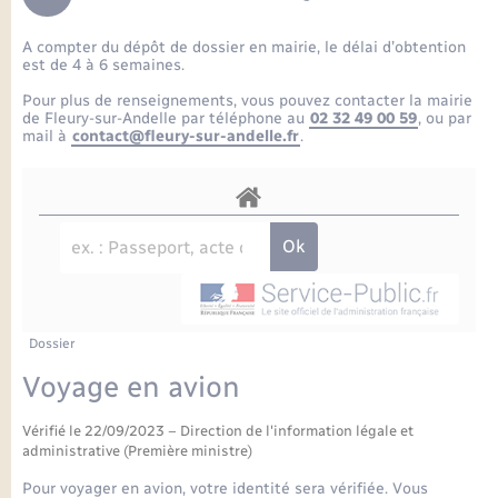
Enfants – Jeunes
Petite enfance
Tourisme
Travaux - Autorisation d’occupation de l’espace
Comptes rendus de conseils
Formations - Offre d'emploi
public
A compter du dépôt de dossier en mairie, le délai d’obtention
Projet nouveau groupe scolaire
Transports scolaires
La mairie
Mariage – PACS
Etat-civil - Papiers - Citoyenneté
est de 4 à 6 semaines.
Délibérations du conseil municipal
Sorties - Animations
Pour plus de renseignements, vous pouvez contacter la mairie
Articles de presse
Parrainage civil
Actualités
de Fleury-sur-Andelle par téléphone au
02 32 49 00 59
, ou par
Logement - Urbanisme
Comptes rendus du conseil municipal
mail à
contact@fleury-sur-andelle.fr
.
INFOS COMMUNAUTE DE COMMUNE
Avancement des travaux de l’école
Recensement
Mariage/PACS – Naissance – Décès
Loisirs
Arrêtés municipaux
Publications
Budget
Nouvel habitant
Agenda
Numérique
Dossier
Commerces - Entreprises - Emploi
Organisation d’événement
Voyage en avion
Plan interactif
Vérifié le 22/09/2023 – Direction de l'information légale et
Sécurité - Prévention
administrative (Première ministre)
La Communauté de communes
Pour voyager en avion, votre identité sera vérifiée. Vous