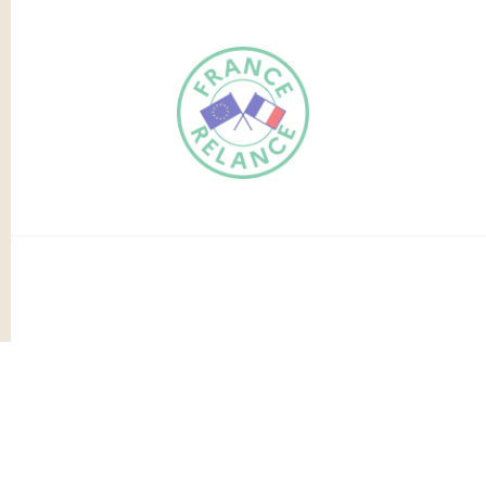
FR
EN
Traduction du
DE
site automatisée