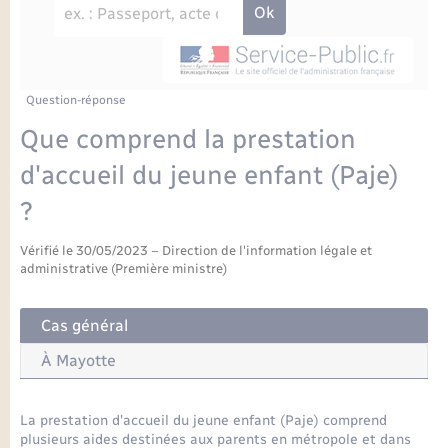
Enfants – Jeunes
Petite enfance
Tourisme
Travaux - Autorisation d’occupation de l’espace
Comptes rendus de conseils
Formations - Offre d'emploi
public
Projet nouveau groupe scolaire
Transports scolaires
La mairie
Mariage – PACS
Etat-civil - Papiers - Citoyenneté
Délibérations du conseil municipal
Sorties - Animations
Articles de presse
Parrainage civil
Actualités
Question-réponse
Logement - Urbanisme
Comptes rendus du conseil municipal
Que comprend la prestation
INFOS COMMUNAUTE DE COMMUNE
Avancement des travaux de l’école
Recensement
Mariage/PACS – Naissance – Décès
d'accueil du jeune enfant (Paje)
Loisirs
Arrêtés municipaux
?
Publications
Budget
Nouvel habitant
Vérifié le 30/05/2023 – Direction de l'information légale et
Agenda
administrative (Première ministre)
Numérique
Commerces - Entreprises - Emploi
Cas général
Organisation d’événement
À Mayotte
Plan interactif
Sécurité - Prévention
La prestation d'accueil du jeune enfant (Paje) comprend
La Communauté de communes
plusieurs aides destinées aux parents en métropole et dans