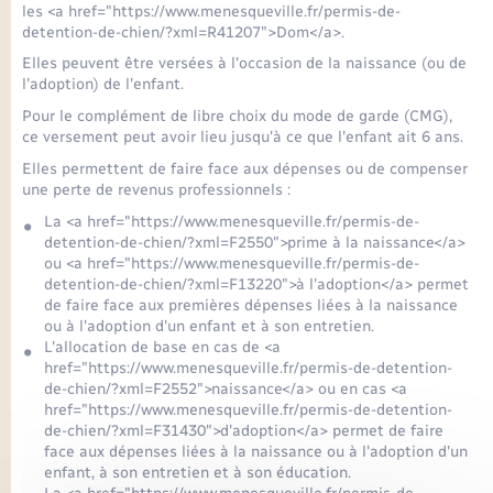
Seniors
les <a href="https://www.menesqueville.fr/permis-de-
detention-de-chien/?xml=R41207">Dom</a>.
Elles peuvent être versées à l'occasion de la naissance (ou de
Transports
l'adoption) de l'enfant.
Pour le complément de libre choix du mode de garde (CMG),
Voirie et espace public
ce versement peut avoir lieu jusqu'à ce que l'enfant ait 6 ans.
Elles permettent de faire face aux dépenses ou de compenser
une perte de revenus professionnels :
La <a href="https://www.menesqueville.fr/permis-de-
detention-de-chien/?xml=F2550">prime à la naissance</a>
ou <a href="https://www.menesqueville.fr/permis-de-
detention-de-chien/?xml=F13220">à l'adoption</a> permet
de faire face aux premières dépenses liées à la naissance
ou à l'adoption d'un enfant et à son entretien.
L'allocation de base en cas de <a
href="https://www.menesqueville.fr/permis-de-detention-
de-chien/?xml=F2552">naissance</a> ou en cas <a
href="https://www.menesqueville.fr/permis-de-detention-
de-chien/?xml=F31430">d'adoption</a> permet de faire
face aux dépenses liées à la naissance ou à l'adoption d'un
enfant, à son entretien et à son éducation.