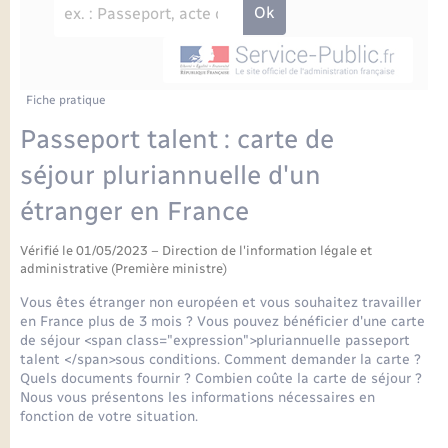
Enfants – Jeunes
Petite enfance
Tourisme
Travaux - Autorisation d’occupation de l’espace
Comptes rendus de conseils
Formations - Offre d'emploi
public
Projet nouveau groupe scolaire
Transports scolaires
La mairie
Mariage – PACS
Etat-civil - Papiers - Citoyenneté
Délibérations du conseil municipal
Sorties - Animations
Articles de presse
Parrainage civil
Actualités
Fiche pratique
Logement - Urbanisme
Comptes rendus du conseil municipal
Passeport talent : carte de
INFOS COMMUNAUTE DE COMMUNE
Avancement des travaux de l’école
Recensement
Mariage/PACS – Naissance – Décès
séjour pluriannuelle d'un
Loisirs
Arrêtés municipaux
étranger en France
Publications
Budget
Nouvel habitant
Vérifié le 01/05/2023 – Direction de l'information légale et
Agenda
administrative (Première ministre)
Numérique
Vous êtes étranger non européen et vous souhaitez travailler
Commerces - Entreprises - Emploi
en France plus de 3 mois ? Vous pouvez bénéficier d'une carte
Organisation d’événement
de séjour <span class="expression">pluriannuelle passeport
talent </span>sous conditions. Comment demander la carte ?
Plan interactif
Quels documents fournir ? Combien coûte la carte de séjour ?
Sécurité - Prévention
Nous vous présentons les informations nécessaires en
fonction de votre situation.
La Communauté de communes