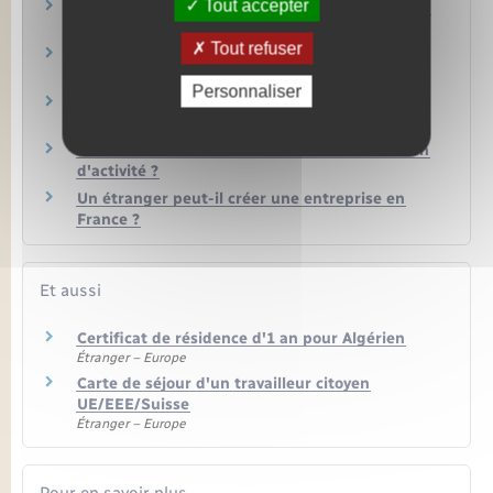
Tout accepter
Qu'est-ce qu'un récépissé de demande de titre
de séjour ?
Tout refuser
Étranger en France : comment acheter un
timbre fiscal ?
Personnaliser
Étudiant étranger : comment travailler en
France après ses études ?
Comment un artisan doit-il faire sa déclaration
d'activité ?
Un étranger peut-il créer une entreprise en
France ?
Et aussi
Certificat de résidence d'1 an pour Algérien
Étranger – Europe
Carte de séjour d'un travailleur citoyen
UE/EEE/Suisse
Étranger – Europe