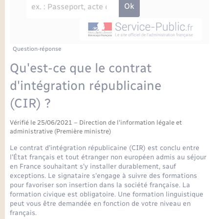
Enfants – Jeunes
Petite enfance
Tourisme
Travaux - Autorisation d’occupation de l’espace
Comptes rendus de conseils
Formations - Offre d'emploi
public
Projet nouveau groupe scolaire
Transports scolaires
La mairie
Mariage – PACS
Etat-civil - Papiers - Citoyenneté
Délibérations du conseil municipal
Sorties - Animations
Articles de presse
Parrainage civil
Actualités
Question-réponse
Logement - Urbanisme
Comptes rendus du conseil municipal
Qu'est-ce que le contrat
INFOS COMMUNAUTE DE COMMUNE
Avancement des travaux de l’école
Recensement
Mariage/PACS – Naissance – Décès
d'intégration républicaine
Loisirs
Arrêtés municipaux
(CIR) ?
Publications
Budget
Nouvel habitant
Vérifié le 25/06/2021 – Direction de l'information légale et
Agenda
administrative (Première ministre)
Numérique
Le contrat d'intégration républicaine (CIR) est conclu entre
Commerces - Entreprises - Emploi
l'État français et tout étranger non européen admis au séjour
Organisation d’événement
en France souhaitant s'y installer durablement, sauf
exceptions. Le signataire s'engage à suivre des formations
Plan interactif
pour favoriser son insertion dans la société française. La
Sécurité - Prévention
formation civique est obligatoire. Une formation linguistique
peut vous être demandée en fonction de votre niveau en
La Communauté de communes
français.