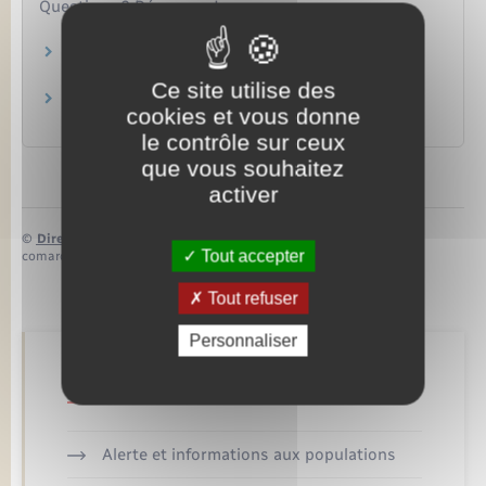
Questions ? Réponses !
Demande de carte de séjour : quel justificatif
de domicile ?
Ce site utilise des
Quelle photo fournir pour un titre d'identité
cookies et vous donne
(passeport, carte d'identité…) ?
le contrôle sur ceux
que vous souhaitez
activer
©
Direction de l’information légale et administrative
Tout accepter
comarquage developpé par
baseo.io
Tout refuser
Personnaliser
Retrouvez aussi
Alerte et informations aux populations