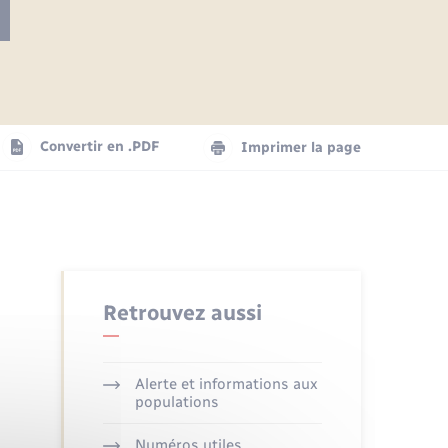
Articles de presse
Parrainage civil
Actualités
Comptes rendus du conseil
Logement - Urbanisme
municipal
Agenda
Convertir en .PDF
Imprimer la page
Numérique
La Communauté de communes
Seniors
Retrouvez aussi
Alerte et informations aux
populations
Numéros utiles