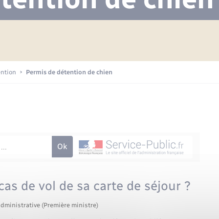
Projet nouveau groupe scolaire
Transports scolaires
Mariage – PACS
La mairie
Délibérations du conseil municipal
Etat-civil - Papiers -
Citoyenneté
Publications
Budget
ention
Permis de détention de chien
Nouvel habitant
Plan interactif
Sécurité - Prévention
Voirie et espace public
cas de vol de sa carte de séjour ?
administrative (Première ministre)