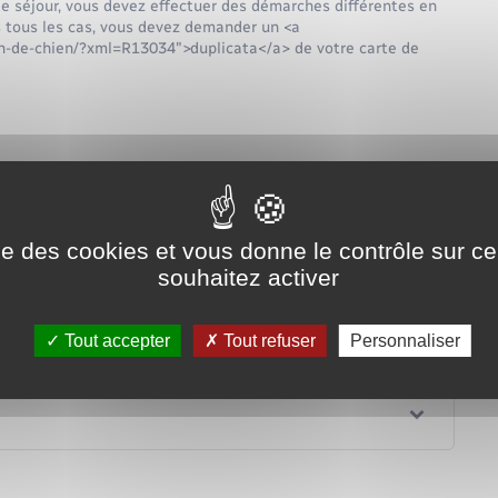
de séjour, vous devez effectuer des démarches différentes en
ns tous les cas, vous devez demander un <a
on-de-chien/?xml=R13034">duplicata</a> de votre carte de
Tout replier
Tout déplier
ise des cookies et vous donne le contrôle sur 
souhaitez activer
 carte ?
Tout accepter
Tout refuser
Personnaliser