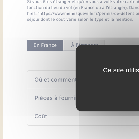
Si vous êtes étranger et qu'on vous a volé votre carte 
fonction du lieu du vol (en France ou à l'étranger). Da
href="https://www.menesqueville.fr/permis-de-detenti
séjour dont le coût varie selon le type et la mention.
En France
À l'étranger
Ce site util
Où et comment demander une nouvelle
Pièces à fournir
Coût