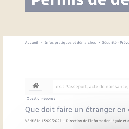
Visite de l’école pendant les travaux
Location de 2 roues
Etat civil
Menesqueville en images
Petite enfance
Tourisme
Travaux - Autorisation d’occupation
Comptes rendus de conseils
Enfants – Jeunes
de l’espace public
Avancement des travaux de l’école
Recensement
Mariage/PACS – Naissance – Décès
Arrêtés municipaux
Accueil
Infos pratiques et démarches
Sécurité - Prév
Loisirs
Commerces - Entreprises -
Emploi
Organisation d’événement
Transports
Question-réponse
Que doit faire un étranger en 
Vérifié le 13/09/2021 – Direction de l'information légale et 