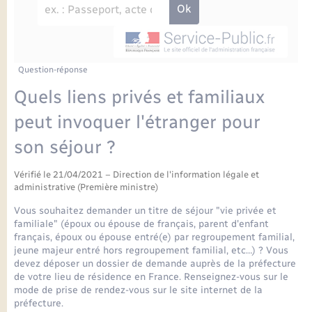
Enfants – Jeunes
Petite enfance
Tourisme
Travaux - Autorisation d’occupation de l’espace
Comptes rendus de conseils
Formations - Offre d'emploi
public
Projet nouveau groupe scolaire
Transports scolaires
La mairie
Mariage – PACS
Etat-civil - Papiers - Citoyenneté
Délibérations du conseil municipal
Sorties - Animations
Articles de presse
Parrainage civil
Actualités
Question-réponse
Logement - Urbanisme
Comptes rendus du conseil municipal
Quels liens privés et familiaux
INFOS COMMUNAUTE DE COMMUNE
Avancement des travaux de l’école
Recensement
Mariage/PACS – Naissance – Décès
peut invoquer l'étranger pour
Loisirs
Arrêtés municipaux
son séjour ?
Publications
Budget
Nouvel habitant
Vérifié le 21/04/2021 – Direction de l'information légale et
Agenda
administrative (Première ministre)
Numérique
Vous souhaitez demander un titre de séjour "vie privée et
Commerces - Entreprises - Emploi
familiale" (époux ou épouse de français, parent d'enfant
Organisation d’événement
français, époux ou épouse entré(e) par regroupement familial,
jeune majeur entré hors regroupement familial, etc…) ? Vous
Plan interactif
devez déposer un dossier de demande auprès de la préfecture
Sécurité - Prévention
de votre lieu de résidence en France. Renseignez-vous sur le
mode de prise de rendez-vous sur le site internet de la
La Communauté de communes
préfecture.