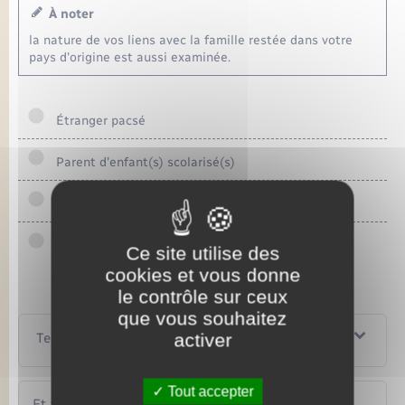
À noter
la nature de vos liens avec la famille restée dans votre
pays d'origine est aussi examinée.
Étranger pacsé
Parent d'enfant(s) scolarisé(s)
Époux(se) d'étranger en séjour régulier
Étranger entré mineur devenu majeur
Ce site utilise des
cookies et vous donne
le contrôle sur ceux
que vous souhaitez
activer
Textes de référence
Tout accepter
Et aussi