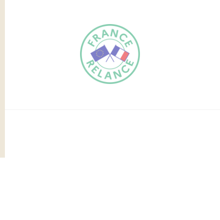
FR
EN
Traduction du
DE
site automatisée