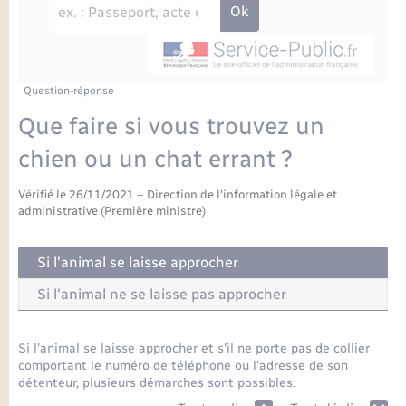
Enfants – Jeunes
Petite enfance
Tourisme
Travaux - Autorisation d’occupation de l’espace
Comptes rendus de conseils
Formations - Offre d'emploi
public
Projet nouveau groupe scolaire
Transports scolaires
La mairie
Mariage – PACS
Etat-civil - Papiers - Citoyenneté
Délibérations du conseil municipal
Sorties - Animations
Articles de presse
Parrainage civil
Actualités
Question-réponse
Logement - Urbanisme
Comptes rendus du conseil municipal
Que faire si vous trouvez un
INFOS COMMUNAUTE DE COMMUNE
Avancement des travaux de l’école
Recensement
Mariage/PACS – Naissance – Décès
chien ou un chat errant ?
Loisirs
Arrêtés municipaux
Publications
Vérifié le 26/11/2021 – Direction de l'information légale et
Budget
Nouvel habitant
administrative (Première ministre)
Agenda
Numérique
Si l'animal se laisse approcher
Commerces - Entreprises - Emploi
Si l'animal ne se laisse pas approcher
Organisation d’événement
Plan interactif
Si l'animal se laisse approcher et s'il ne porte pas de collier
Sécurité - Prévention
comportant le numéro de téléphone ou l'adresse de son
détenteur, plusieurs démarches sont possibles.
La Communauté de communes