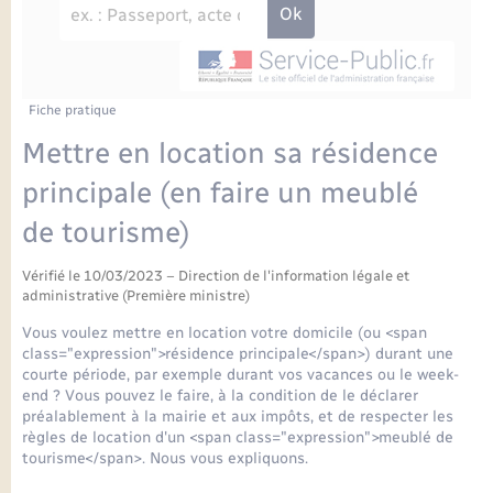
Enfants – Jeunes
Petite enfance
Tourisme
Travaux - Autorisation d’occupation de l’espace
Comptes rendus de conseils
Formations - Offre d'emploi
public
Projet nouveau groupe scolaire
Transports scolaires
La mairie
Mariage – PACS
Etat-civil - Papiers - Citoyenneté
Délibérations du conseil municipal
Sorties - Animations
Articles de presse
Parrainage civil
Actualités
Fiche pratique
Logement - Urbanisme
Comptes rendus du conseil municipal
Mettre en location sa résidence
INFOS COMMUNAUTE DE COMMUNE
Avancement des travaux de l’école
Recensement
Mariage/PACS – Naissance – Décès
principale (en faire un meublé
Loisirs
Arrêtés municipaux
de tourisme)
Publications
Budget
Nouvel habitant
Vérifié le 10/03/2023 – Direction de l'information légale et
Agenda
administrative (Première ministre)
Numérique
Vous voulez mettre en location votre domicile (ou <span
Commerces - Entreprises - Emploi
class="expression">résidence principale</span>) durant une
Organisation d’événement
courte période, par exemple durant vos vacances ou le week-
end ? Vous pouvez le faire, à la condition de le déclarer
Plan interactif
préalablement à la mairie et aux impôts, et de respecter les
Sécurité - Prévention
règles de location d'un <span class="expression">meublé de
tourisme</span>. Nous vous expliquons.
La Communauté de communes