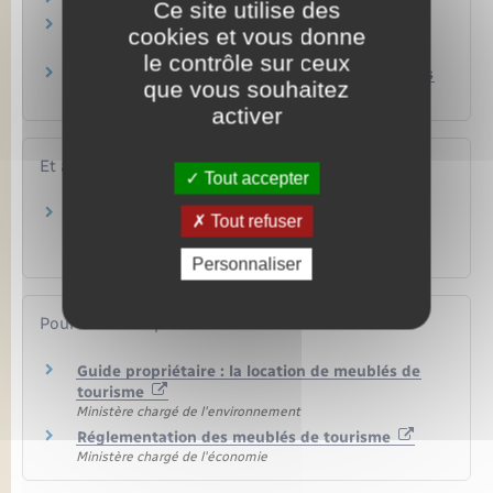
Ce site utilise des
Doit-on verser des cotisations sociales pour la
cookies et vous donne
mise en location d'un meublé ?
le contrôle sur ceux
Taxe de séjour touristique : quels sont les tarifs
que vous souhaitez
?
activer
Et aussi
Tout accepter
Mettre en location sa résidence secondaire (en
Tout refuser
faire un meublé de tourisme)
Loisirs – Sports – Culture
Personnaliser
Pour en savoir plus
Guide propriétaire : la location de meublés de
tourisme
Ministère chargé de l'environnement
Réglementation des meublés de tourisme
Ministère chargé de l'économie