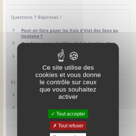
Questions ? Réponses !
Peut-on faire payer les frais d'état des lieux au
locataire ?
Que faire en cas de litige lié à la location d'un
logement ?
Quelles différences entre location vide et
location meublée ?
Ce site utilise des
cookies et vous donne
le contrôle sur ceux
Et aussi
que vous souhaitez
activer
Dépôt de garantie dans un bail d'habitation
Logement
État des lieux d'entrée dans un bail
d'habitation
Tout accepter
Logement
Tout refuser