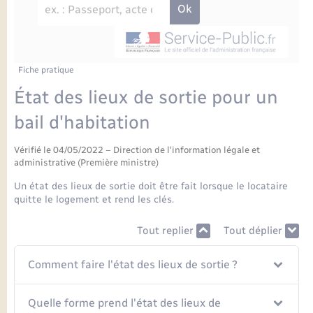
Enfants – Jeunes
Petite enfance
Tourisme
Travaux - Autorisation d’occupation de l’espace
Comptes rendus de conseils
Formations - Offre d'emploi
public
Projet nouveau groupe scolaire
Transports scolaires
La mairie
Mariage – PACS
Etat-civil - Papiers - Citoyenneté
Délibérations du conseil municipal
Sorties - Animations
Articles de presse
Parrainage civil
Actualités
Fiche pratique
Logement - Urbanisme
Comptes rendus du conseil municipal
État des lieux de sortie pour un
INFOS COMMUNAUTE DE COMMUNE
Avancement des travaux de l’école
Recensement
Mariage/PACS – Naissance – Décès
bail d'habitation
Loisirs
Arrêtés municipaux
Publications
Vérifié le 04/05/2022 – Direction de l'information légale et
Budget
Nouvel habitant
administrative (Première ministre)
Agenda
Un état des lieux de sortie doit être fait lorsque le locataire
Numérique
quitte le logement et rend les clés.
Commerces - Entreprises - Emploi
Tout replier
Tout déplier
Organisation d’événement
Plan interactif
Comment faire l'état des lieux de sortie ?
Sécurité - Prévention
La Communauté de communes
Quelle forme prend l'état des lieux de