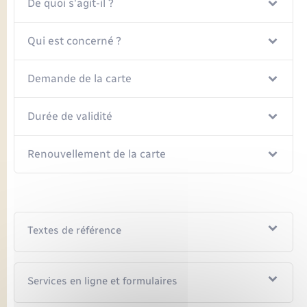
Seniors
De quoi s'agit-il ?
Qui est concerné ?
Transports
Demande de la carte
Voirie et espace public
Durée de validité
Renouvellement de la carte
Textes de référence
Services en ligne et formulaires