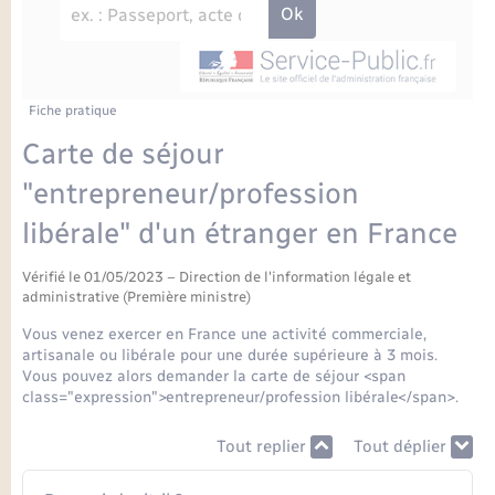
Enfants – Jeunes
Petite enfance
Tourisme
Travaux - Autorisation d’occupation de l’espace
Comptes rendus de conseils
Formations - Offre d'emploi
public
Projet nouveau groupe scolaire
Transports scolaires
La mairie
Mariage – PACS
Etat-civil - Papiers - Citoyenneté
Délibérations du conseil municipal
Sorties - Animations
Articles de presse
Parrainage civil
Actualités
Fiche pratique
Logement - Urbanisme
Comptes rendus du conseil municipal
Carte de séjour
INFOS COMMUNAUTE DE COMMUNE
Avancement des travaux de l’école
Recensement
Mariage/PACS – Naissance – Décès
"entrepreneur/profession
Loisirs
Arrêtés municipaux
libérale" d'un étranger en France
Publications
Budget
Nouvel habitant
Vérifié le 01/05/2023 – Direction de l'information légale et
Agenda
administrative (Première ministre)
Numérique
Vous venez exercer en France une activité commerciale,
Commerces - Entreprises - Emploi
artisanale ou libérale pour une durée supérieure à 3 mois.
Organisation d’événement
Vous pouvez alors demander la carte de séjour <span
class="expression">entrepreneur/profession libérale</span>.
Plan interactif
Sécurité - Prévention
Tout replier
Tout déplier
La Communauté de communes