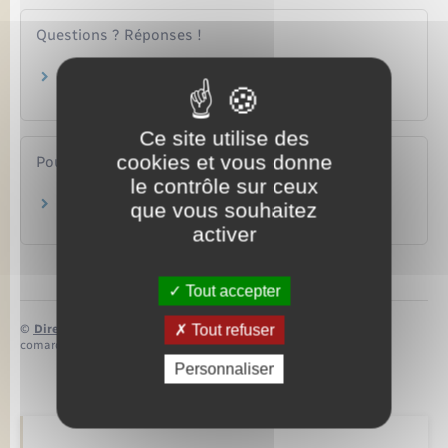
Questions ? Réponses !
Étranger en France : comment acheter un
timbre fiscal ?
Ce site utilise des
cookies et vous donne
Pour en savoir plus
le contrôle sur ceux
Obtenir un bordereau de situation fiscale
que vous souhaitez
Ministère chargé des finances
activer
Tout accepter
Tout refuser
©
Direction de l’information légale et administrative
comarquage developpé par
baseo.io
Personnaliser