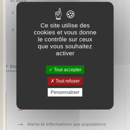
Et aussi
Location immobilière : obligations du
propriétaire (bailleur)
Logement
Ce site utilise des
Location immobilière : fin du bail
cookies et vous donne
Logement
le contrôle sur ceux
que vous souhaitez
activer
©
Direction de l’information légale et administrative
Tout accepter
comarquage developpé par
baseo.io
Tout refuser
Personnaliser
Retrouvez aussi
Alerte et informations aux populations