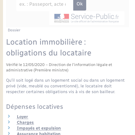
Enfants – Jeunes
Petite enfance
Tourisme
Travaux - Autorisation d’occupation de l’espace
Comptes rendus de conseils
Formations - Offre d'emploi
public
Projet nouveau groupe scolaire
Transports scolaires
La mairie
Mariage – PACS
Etat-civil - Papiers - Citoyenneté
Délibérations du conseil municipal
Sorties - Animations
Articles de presse
Parrainage civil
Actualités
Dossier
Logement - Urbanisme
Comptes rendus du conseil municipal
Location immobilière :
INFOS COMMUNAUTE DE COMMUNE
Avancement des travaux de l’école
Recensement
Mariage/PACS – Naissance – Décès
obligations du locataire
Loisirs
Arrêtés municipaux
Publications
Vérifié le 12/05/2020 – Direction de l'information légale et
Budget
Nouvel habitant
administrative (Première ministre)
Agenda
Qu'il soit logé dans un logement social ou dans un logement
Numérique
privé (vide, meublé ou conventionné), le locataire doit
respecter certaines obligations vis à vis de son bailleur.
Commerces - Entreprises - Emploi
Organisation d’événement
Dépenses locatives
Plan interactif
Loyer
Sécurité - Prévention
Charges
Impayés et expulsion
La Communauté de communes
Assurance habitation