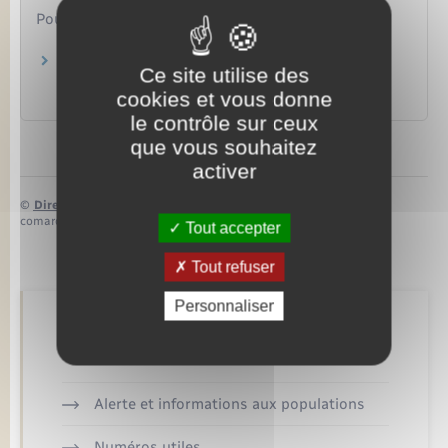
Pour en savoir plus
Coronavirus (Covid-19) et paiement des
Ce site utilise des
factures de gaz et d'électricité
cookies et vous donne
Institut national de la consommation (INC)
le contrôle sur ceux
que vous souhaitez
activer
©
Direction de l’information légale et administrative
comarquage developpé par
baseo.io
Tout accepter
Tout refuser
Personnaliser
Retrouvez aussi
Alerte et informations aux populations
Numéros utiles