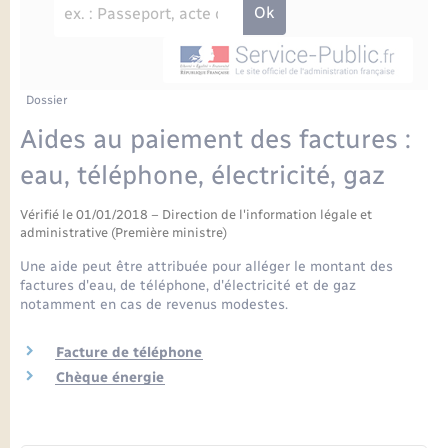
Enfants – Jeunes
Petite enfance
Tourisme
Travaux - Autorisation d’occupation de l’espace
Comptes rendus de conseils
Formations - Offre d'emploi
public
Projet nouveau groupe scolaire
Transports scolaires
La mairie
Mariage – PACS
Etat-civil - Papiers - Citoyenneté
Délibérations du conseil municipal
Sorties - Animations
Articles de presse
Parrainage civil
Actualités
Dossier
Logement - Urbanisme
Comptes rendus du conseil municipal
Aides au paiement des factures :
INFOS COMMUNAUTE DE COMMUNE
Avancement des travaux de l’école
Recensement
Mariage/PACS – Naissance – Décès
eau, téléphone, électricité, gaz
Loisirs
Arrêtés municipaux
Publications
Vérifié le 01/01/2018 – Direction de l'information légale et
Budget
Nouvel habitant
administrative (Première ministre)
Agenda
Une aide peut être attribuée pour alléger le montant des
Numérique
factures d'eau, de téléphone, d'électricité et de gaz
notamment en cas de revenus modestes.
Commerces - Entreprises - Emploi
Organisation d’événement
Facture de téléphone
Plan interactif
Chèque énergie
Sécurité - Prévention
La Communauté de communes