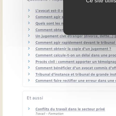
Ce site util
L'avocat est-il obligatoire dans un procès civil
Comment agir seul devant le tribunal ?
Quels sont les modes de preuve dans un procès
Comment obtenir une expertise judiciaire ?
Un jugement civil étranger (divorce, dette…) 
Comment agir rapidement devant le tribunal 
Comment obtenir la copie d'un jugement ?
Comment calcule-t-on un délai dans une procé
Procès civil : comment apporter un témoigna
Comment bénéficier d'un avocat commis d'off
Tribunal d'instance et tribunal de grande ins
Comment faire rectifier une erreur dans une dé
Et aussi
Conflits du travail dans le secteur privé
Travail – Formation