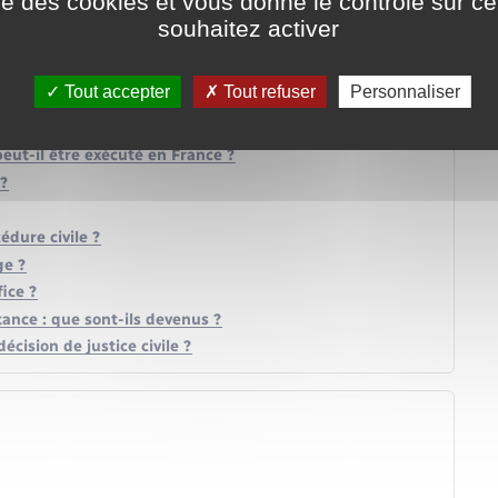
ise des cookies et vous donne le contrôle sur 
souhaitez activer
 ?
Tout accepter
Tout refuser
Personnaliser
 civil ?
peut-il être exécuté en France ?
?
dure civile ?
ge ?
ice ?
tance : que sont-ils devenus ?
cision de justice civile ?