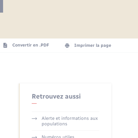
Articles de presse
Parrainage civil
Actualités
Comptes rendus du conseil
Logement - Urbanisme
municipal
Agenda
Convertir en .PDF
Imprimer la page
Numérique
La Communauté de communes
Seniors
Retrouvez aussi
Alerte et informations aux
populations
Numéros utiles