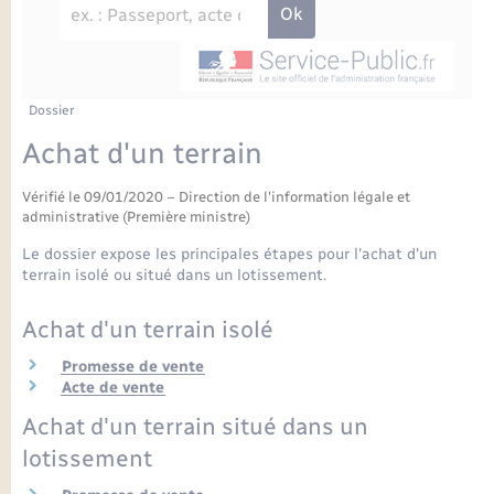
Enfants – Jeunes
Petite enfance
Tourisme
Travaux - Autorisation d’occupation de l’espace
Comptes rendus de conseils
Formations - Offre d'emploi
public
Projet nouveau groupe scolaire
Transports scolaires
La mairie
Mariage – PACS
Etat-civil - Papiers - Citoyenneté
Délibérations du conseil municipal
Sorties - Animations
Articles de presse
Parrainage civil
Actualités
Dossier
Logement - Urbanisme
Comptes rendus du conseil municipal
Achat d'un terrain
INFOS COMMUNAUTE DE COMMUNE
Avancement des travaux de l’école
Recensement
Mariage/PACS – Naissance – Décès
Loisirs
Arrêtés municipaux
Vérifié le 09/01/2020 – Direction de l'information légale et
administrative (Première ministre)
Publications
Budget
Nouvel habitant
Le dossier expose les principales étapes pour l'achat d'un
terrain isolé ou situé dans un lotissement.
Agenda
Numérique
Achat d'un terrain isolé
Commerces - Entreprises - Emploi
Promesse de vente
Organisation d’événement
Acte de vente
Plan interactif
Achat d'un terrain situé dans un
Sécurité - Prévention
lotissement
La Communauté de communes