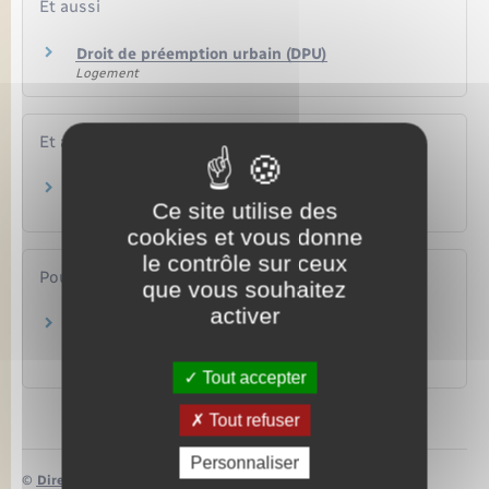
Et aussi
Droit de préemption urbain (DPU)
Logement
Et aussi
Achat d'un logement
Ce site utilise des
Logement
cookies et vous donne
le contrôle sur ceux
Pour en savoir plus
que vous souhaitez
activer
Portail des services en ligne des notaires de
France
Notaires de France
Tout accepter
Tout refuser
Personnaliser
©
Direction de l’information légale et administrative