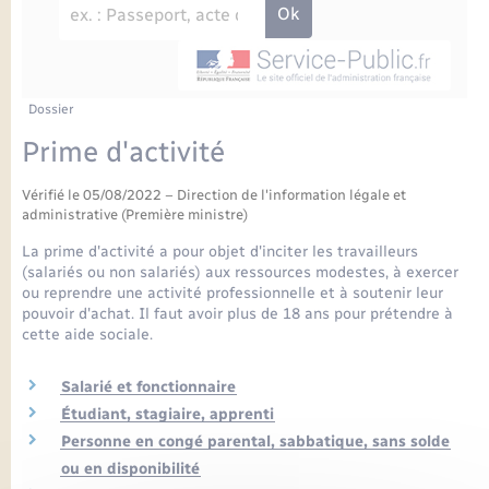
Enfants – Jeunes
Petite enfance
Tourisme
Travaux - Autorisation d’occupation de l’espace
Comptes rendus de conseils
Formations - Offre d'emploi
public
Projet nouveau groupe scolaire
Transports scolaires
La mairie
Mariage – PACS
Etat-civil - Papiers - Citoyenneté
Délibérations du conseil municipal
Sorties - Animations
Articles de presse
Parrainage civil
Actualités
Dossier
Logement - Urbanisme
Comptes rendus du conseil municipal
Prime d'activité
INFOS COMMUNAUTE DE COMMUNE
Avancement des travaux de l’école
Recensement
Mariage/PACS – Naissance – Décès
Loisirs
Arrêtés municipaux
Vérifié le 05/08/2022 – Direction de l'information légale et
administrative (Première ministre)
Publications
Budget
Nouvel habitant
La prime d'activité a pour objet d'inciter les travailleurs
(salariés ou non salariés) aux ressources modestes, à exercer
Agenda
ou reprendre une activité professionnelle et à soutenir leur
Numérique
pouvoir d'achat. Il faut avoir plus de 18 ans pour prétendre à
cette aide sociale.
Commerces - Entreprises - Emploi
Organisation d’événement
Salarié et fonctionnaire
Plan interactif
Étudiant, stagiaire, apprenti
Sécurité - Prévention
Personne en congé parental, sabbatique, sans solde
La Communauté de communes
ou en disponibilité