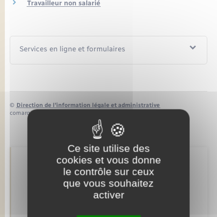
Seniors
Travailleur non salarié
Transports
Services en ligne et formulaires
Voirie et espace public
©
Direction de l’information légale et administrative
comarquage developpé par
baseo.io
Ce site utilise des
cookies et vous donne
Retrouvez aussi
le contrôle sur ceux
que vous souhaitez
activer
Alerte et informations aux populations