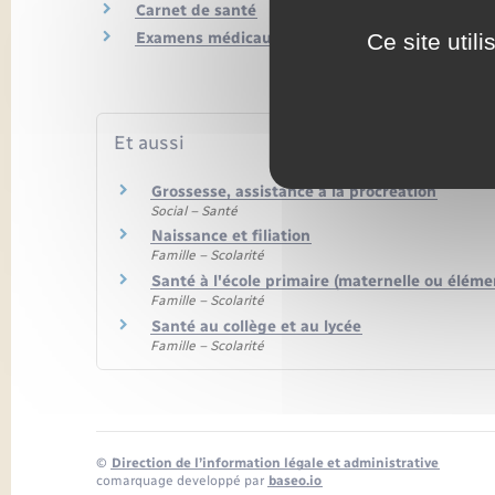
Carnet de santé
Ce site util
Examens médicaux
Et aussi
Grossesse, assistance à la procréation
Social – Santé
Naissance et filiation
Famille – Scolarité
Santé à l'école primaire (maternelle ou éléme
Famille – Scolarité
Santé au collège et au lycée
Famille – Scolarité
©
Direction de l’information légale et administrative
comarquage developpé par
baseo.io