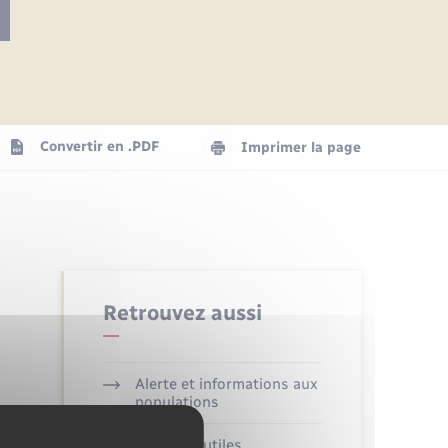
Articles de presse
Parrainage civil
Actualités
Comptes rendus du conseil
Logement - Urbanisme
municipal
Agenda
Convertir en .PDF
Imprimer la page
Numérique
La Communauté de communes
Seniors
Retrouvez aussi
Alerte et informations aux
populations
Numéros utiles