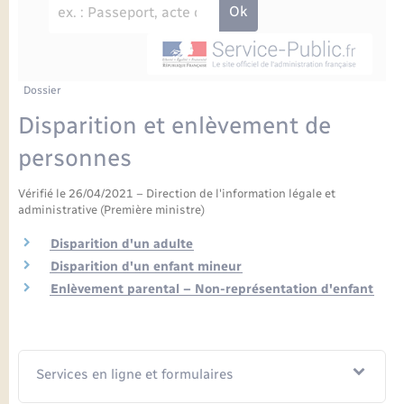
Enfants – Jeunes
Petite enfance
Tourisme
Travaux - Autorisation d’occupation de l’espace
Comptes rendus de conseils
Formations - Offre d'emploi
public
Projet nouveau groupe scolaire
Transports scolaires
La mairie
Mariage – PACS
Etat-civil - Papiers - Citoyenneté
Délibérations du conseil municipal
Sorties - Animations
Articles de presse
Parrainage civil
Actualités
Dossier
Logement - Urbanisme
Comptes rendus du conseil municipal
Disparition et enlèvement de
INFOS COMMUNAUTE DE COMMUNE
Avancement des travaux de l’école
Recensement
Mariage/PACS – Naissance – Décès
personnes
Loisirs
Arrêtés municipaux
Publications
Vérifié le 26/04/2021 – Direction de l'information légale et
Budget
Nouvel habitant
administrative (Première ministre)
Agenda
Disparition d'un adulte
Numérique
Disparition d'un enfant mineur
Commerces - Entreprises - Emploi
Enlèvement parental – Non-représentation d'enfant
Organisation d’événement
Plan interactif
Sécurité - Prévention
Services en ligne et formulaires
La Communauté de communes