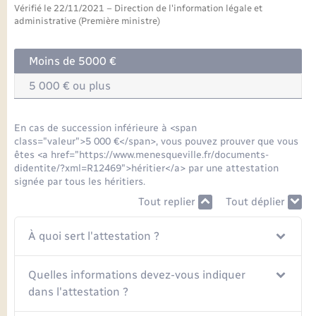
Seniors
Vérifié le 22/11/2021 – Direction de l'information légale et
administrative (Première ministre)
Transports
Moins de 5000 €
Voirie et espace public
5 000 € ou plus
En cas de succession inférieure à <span
class="valeur">5 000 €</span>, vous pouvez prouver que vous
êtes <a href="https://www.menesqueville.fr/documents-
didentite/?xml=R12469">héritier</a> par une attestation
signée par tous les héritiers.
Tout replier
Tout déplier
À quoi sert l'attestation ?
Quelles informations devez-vous indiquer
dans l'attestation ?