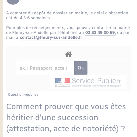
Enfants – Jeunes
Petite enfance
Tourisme
Travaux - Autorisation d’occupation de l’espace
Comptes rendus de conseils
Formations - Offre d'emploi
public
A compter du dépôt de dossier en mairie, le délai d’obtention
Projet nouveau groupe scolaire
Transports scolaires
La mairie
Mariage – PACS
Etat-civil - Papiers - Citoyenneté
est de 4 à 6 semaines.
Délibérations du conseil municipal
Sorties - Animations
Pour plus de renseignements, vous pouvez contacter la mairie
Articles de presse
Parrainage civil
Actualités
de Fleury-sur-Andelle par téléphone au
02 32 49 00 59
, ou par
Logement - Urbanisme
Comptes rendus du conseil municipal
mail à
contact@fleury-sur-andelle.fr
.
INFOS COMMUNAUTE DE COMMUNE
Avancement des travaux de l’école
Recensement
Mariage/PACS – Naissance – Décès
Loisirs
Arrêtés municipaux
Publications
Budget
Nouvel habitant
Agenda
Numérique
Question-réponse
Commerces - Entreprises - Emploi
Organisation d’événement
Comment prouver que vous êtes
Plan interactif
héritier d'une succession
Sécurité - Prévention
(attestation, acte de notoriété) ?
La Communauté de communes