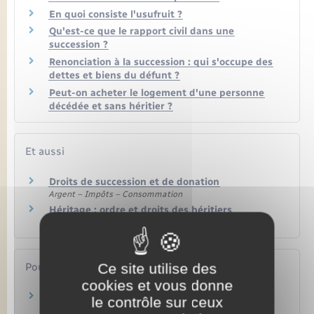
En quoi consiste l'usufruit ?
Qu'est-ce que le rapport civil dans une
succession ?
Renonciation à la succession : qui s'occupe des
dettes et biens du défunt ?
Peut-on acheter le logement d'une personne
décédée et sans héritier ?
Et aussi
Droits de succession et de donation
Argent – Impôts – Consommation
Héritage : ordre et droits des héritiers
Famille – Scolarité
Ce site utilise des
Pour en savoir plus
cookies et vous donne
Portail des services en ligne des notaires de
le contrôle sur ceux
France