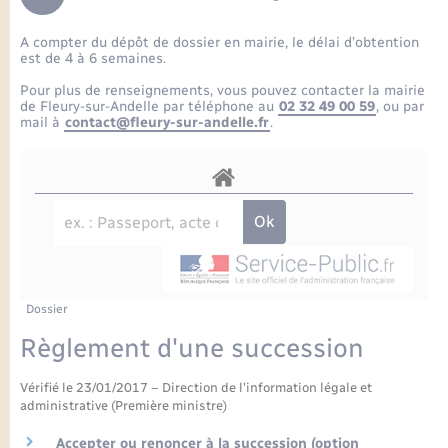
Enfants – Jeunes
Petite enfance
Tourisme
Travaux - Autorisation d’occupation de l’espace
Comptes rendus de conseils
Formations - Offre d'emploi
public
A compter du dépôt de dossier en mairie, le délai d’obtention
Projet nouveau groupe scolaire
Transports scolaires
La mairie
Mariage – PACS
Etat-civil - Papiers - Citoyenneté
est de 4 à 6 semaines.
Délibérations du conseil municipal
Sorties - Animations
Pour plus de renseignements, vous pouvez contacter la mairie
Articles de presse
Parrainage civil
Actualités
de Fleury-sur-Andelle par téléphone au
02 32 49 00 59
, ou par
Logement - Urbanisme
Comptes rendus du conseil municipal
mail à
contact@fleury-sur-andelle.fr
.
INFOS COMMUNAUTE DE COMMUNE
Avancement des travaux de l’école
Recensement
Mariage/PACS – Naissance – Décès
Loisirs
Arrêtés municipaux
Publications
Budget
Nouvel habitant
Agenda
Numérique
Dossier
Commerces - Entreprises - Emploi
Organisation d’événement
Règlement d'une succession
Plan interactif
Vérifié le 23/01/2017 – Direction de l'information légale et
Sécurité - Prévention
administrative (Première ministre)
La Communauté de communes
Accepter ou renoncer à la succession (option