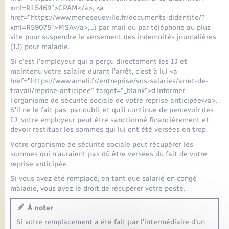
xml=R15469">CPAM</a>, <a
href="https://www.menesqueville.fr/documents-didentite/?
xml=R59075">MSA</a>,…) par mail ou par téléphone au plus
vite pour suspendre le versement des indemnités journalières
(IJ) pour maladie.
Si c'est l'employeur qui a perçu directement les IJ et
maintenu votre salaire durant l'arrêt, c'est à lui <a
href="https://www.ameli.fr/entreprise/vos-salaries/arret-de-
travail/reprise-anticipee" target="_blank">d'informer
l'organisme de sécurité sociale de votre reprise anticipée</a>.
S'il ne le fait pas, par oubli, et qu'il continue de percevoir des
IJ, votre employeur peut être sanctionné financièrement et
devoir restituer les sommes qui lui ont été versées en trop.
Votre organisme de sécurité sociale peut récupérer les
sommes qui n'auraient pas dû être versées du fait de votre
reprise anticipée.
Si vous avez été remplacé, en tant que salarié en congé
maladie, vous avez le droit de récupérer votre poste.
À noter
Si votre remplacement a été fait par l'intermédiaire d'un