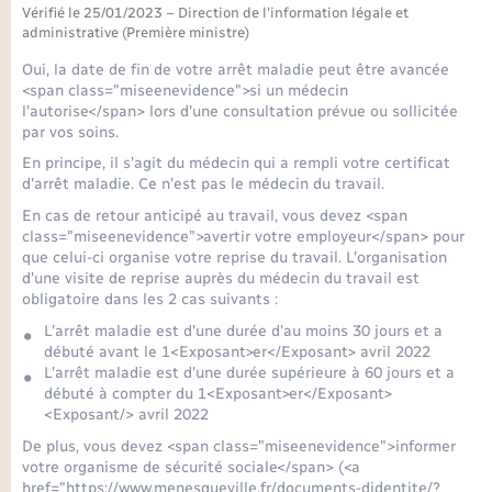
Seniors
Vérifié le 25/01/2023 – Direction de l'information légale et
administrative (Première ministre)
Transports
Oui, la date de fin de votre arrêt maladie peut être avancée
<span class="miseenevidence">si un médecin
l'autorise</span> lors d'une consultation prévue ou sollicitée
Voirie et espace public
par vos soins.
En principe, il s'agit du médecin qui a rempli votre certificat
d'arrêt maladie. Ce n'est pas le médecin du travail.
En cas de retour anticipé au travail, vous devez <span
class="miseenevidence">avertir votre employeur</span> pour
que celui-ci organise votre reprise du travail. L'organisation
d'une visite de reprise auprès du médecin du travail est
obligatoire dans les 2 cas suivants :
L'arrêt maladie est d'une durée d'au moins 30 jours et a
débuté avant le 1<Exposant>er</Exposant> avril 2022
L'arrêt maladie est d'une durée supérieure à 60 jours et a
débuté à compter du 1<Exposant>er</Exposant>
<Exposant/> avril 2022
De plus, vous devez <span class="miseenevidence">informer
votre organisme de sécurité sociale</span> (<a
href="https://www.menesqueville.fr/documents-didentite/?