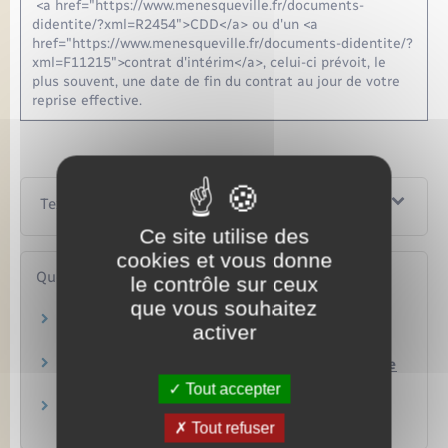
<a href="https://www.menesqueville.fr/documents-
didentite/?xml=R2454">CDD</a> ou d'un <a
href="https://www.menesqueville.fr/documents-didentite/?
xml=F11215">contrat d'intérim</a>, celui-ci prévoit, le
plus souvent, une date de fin du contrat au jour de votre
reprise effective.
Textes de référence
Ce site utilise des
cookies et vous donne
Questions ? Réponses !
le contrôle sur ceux
que vous souhaitez
Un salarié doit-il passer une visite médicale
activer
après un arrêt de travail ?
Un salarié peut-il travailler pendant un arrêt de
travail ?
Tout accepter
Un agent public peut-il revenir travailler avant
la fin de son arrêt maladie ?
Tout refuser