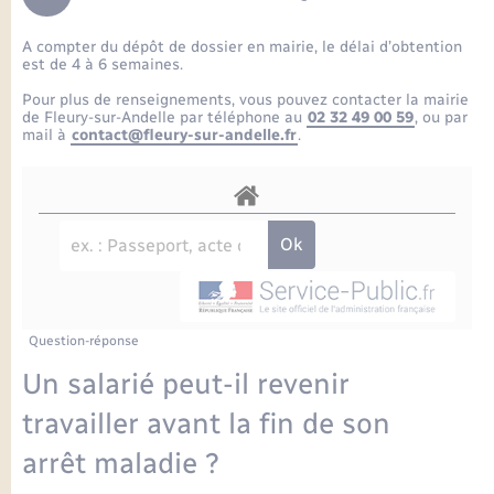
Enfants – Jeunes
Petite enfance
Tourisme
Travaux - Autorisation d’occupation de l’espace
Comptes rendus de conseils
Formations - Offre d'emploi
public
A compter du dépôt de dossier en mairie, le délai d’obtention
Projet nouveau groupe scolaire
Transports scolaires
La mairie
Mariage – PACS
Etat-civil - Papiers - Citoyenneté
est de 4 à 6 semaines.
Délibérations du conseil municipal
Sorties - Animations
Pour plus de renseignements, vous pouvez contacter la mairie
Articles de presse
Parrainage civil
Actualités
de Fleury-sur-Andelle par téléphone au
02 32 49 00 59
, ou par
Logement - Urbanisme
Comptes rendus du conseil municipal
mail à
contact@fleury-sur-andelle.fr
.
INFOS COMMUNAUTE DE COMMUNE
Avancement des travaux de l’école
Recensement
Mariage/PACS – Naissance – Décès
Loisirs
Arrêtés municipaux
Publications
Budget
Nouvel habitant
Agenda
Numérique
Question-réponse
Commerces - Entreprises - Emploi
Organisation d’événement
Un salarié peut-il revenir
Plan interactif
travailler avant la fin de son
Sécurité - Prévention
arrêt maladie ?
La Communauté de communes