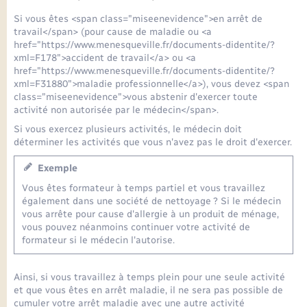
Seniors
Si vous êtes <span class="miseenevidence">en arrêt de
travail</span> (pour cause de maladie ou <a
Transports
href="https://www.menesqueville.fr/documents-didentite/?
xml=F178">accident de travail</a> ou <a
href="https://www.menesqueville.fr/documents-didentite/?
Voirie et espace public
xml=F31880">maladie professionnelle</a>), vous devez <span
class="miseenevidence">vous abstenir d'exercer toute
activité non autorisée par le médecin</span>.
Si vous exercez plusieurs activités, le médecin doit
déterminer les activités que vous n'avez pas le droit d'exercer.
Exemple
Vous êtes formateur à temps partiel et vous travaillez
également dans une société de nettoyage ? Si le médecin
vous arrête pour cause d'allergie à un produit de ménage,
vous pouvez néanmoins continuer votre activité de
formateur si le médecin l'autorise.
Ainsi, si vous travaillez à temps plein pour une seule activité
et que vous êtes en arrêt maladie, il ne sera pas possible de
cumuler votre arrêt maladie avec une autre activité