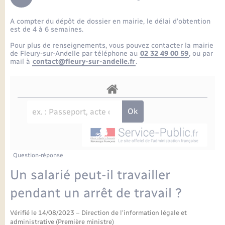
Enfants – Jeunes
Petite enfance
Tourisme
Travaux - Autorisation d’occupation de l’espace
Comptes rendus de conseils
Formations - Offre d'emploi
public
A compter du dépôt de dossier en mairie, le délai d’obtention
Projet nouveau groupe scolaire
Transports scolaires
La mairie
Mariage – PACS
Etat-civil - Papiers - Citoyenneté
est de 4 à 6 semaines.
Délibérations du conseil municipal
Sorties - Animations
Pour plus de renseignements, vous pouvez contacter la mairie
Articles de presse
Parrainage civil
Actualités
de Fleury-sur-Andelle par téléphone au
02 32 49 00 59
, ou par
Logement - Urbanisme
Comptes rendus du conseil municipal
mail à
contact@fleury-sur-andelle.fr
.
INFOS COMMUNAUTE DE COMMUNE
Avancement des travaux de l’école
Recensement
Mariage/PACS – Naissance – Décès
Loisirs
Arrêtés municipaux
Publications
Budget
Nouvel habitant
Agenda
Numérique
Question-réponse
Commerces - Entreprises - Emploi
Organisation d’événement
Un salarié peut-il travailler
Plan interactif
pendant un arrêt de travail ?
Sécurité - Prévention
Vérifié le 14/08/2023 – Direction de l'information légale et
La Communauté de communes
administrative (Première ministre)