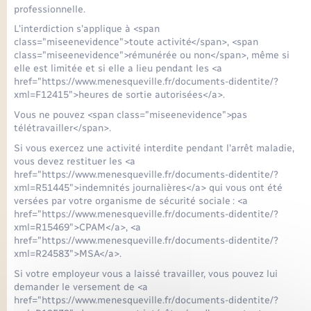
professionnelle.
L'interdiction s'applique à <span
class="miseenevidence">toute activité</span>, <span
class="miseenevidence">rémunérée ou non</span>, même si
elle est limitée et si elle a lieu pendant les <a
href="https://www.menesqueville.fr/documents-didentite/?
xml=F12415">heures de sortie autorisées</a>.
Vous ne pouvez <span class="miseenevidence">pas
télétravailler</span>.
Si vous exercez une activité interdite pendant l'arrêt maladie,
vous devez restituer les <a
href="https://www.menesqueville.fr/documents-didentite/?
xml=R51445">indemnités journalières</a> qui vous ont été
versées par votre organisme de sécurité sociale : <a
href="https://www.menesqueville.fr/documents-didentite/?
xml=R15469">CPAM</a>, <a
href="https://www.menesqueville.fr/documents-didentite/?
xml=R24583">MSA</a>.
Si votre employeur vous a laissé travailler, vous pouvez lui
demander le versement de <a
href="https://www.menesqueville.fr/documents-didentite/?