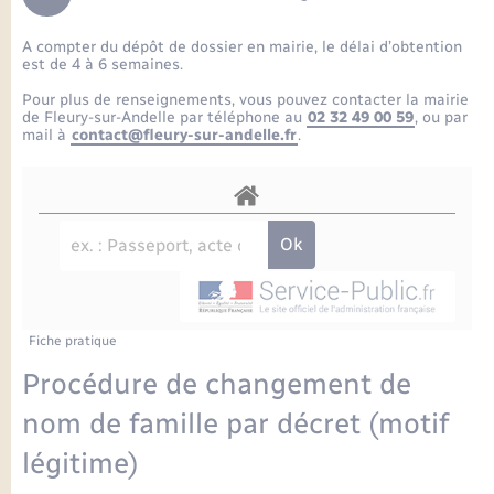
Enfants – Jeunes
Petite enfance
Tourisme
Travaux - Autorisation d’occupation de l’espace
Comptes rendus de conseils
Formations - Offre d'emploi
public
A compter du dépôt de dossier en mairie, le délai d’obtention
Projet nouveau groupe scolaire
Transports scolaires
La mairie
Mariage – PACS
Etat-civil - Papiers - Citoyenneté
est de 4 à 6 semaines.
Délibérations du conseil municipal
Sorties - Animations
Pour plus de renseignements, vous pouvez contacter la mairie
Articles de presse
Parrainage civil
Actualités
de Fleury-sur-Andelle par téléphone au
02 32 49 00 59
, ou par
Logement - Urbanisme
Comptes rendus du conseil municipal
mail à
contact@fleury-sur-andelle.fr
.
INFOS COMMUNAUTE DE COMMUNE
Avancement des travaux de l’école
Recensement
Mariage/PACS – Naissance – Décès
Loisirs
Arrêtés municipaux
Publications
Budget
Nouvel habitant
Agenda
Numérique
Fiche pratique
Commerces - Entreprises - Emploi
Organisation d’événement
Procédure de changement de
Plan interactif
nom de famille par décret (motif
Sécurité - Prévention
légitime)
La Communauté de communes