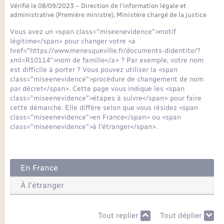
Seniors
Vérifié le 08/09/2023 – Direction de l'information légale et
administrative (Première ministre), Ministère chargé de la justice
Transports
Vous avez un <span class="miseenevidence">motif
légitime</span> pour changer votre <a
href="https://www.menesqueville.fr/documents-didentite/?
Voirie et espace public
xml=R10114">nom de famille</a> ? Par exemple, votre nom
est difficile à porter ? Vous pouvez utiliser la <span
class="miseenevidence">procédure de changement de nom
par décret</span>. Cette page vous indique les <span
class="miseenevidence">étapes à suivre</span> pour faire
cette démarche. Elle diffère selon que vous résidez <span
class="miseenevidence">en France</span> ou <span
class="miseenevidence">à l'étranger</span>.
En France
À l'étranger
Tout replier
Tout déplier