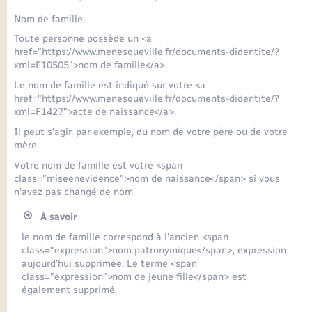
Seniors
Nom de famille
Toute personne possède un <a
Transports
href="https://www.menesqueville.fr/documents-didentite/?
xml=F10505">nom de famille</a>.
Voirie et espace public
Le nom de famille est indiqué sur votre <a
href="https://www.menesqueville.fr/documents-didentite/?
xml=F1427">acte de naissance</a>.
Il peut s'agir, par exemple, du nom de votre père ou de votre
mère.
Votre nom de famille est votre <span
class="miseenevidence">nom de naissance</span> si vous
n'avez pas changé de nom.
À savoir
le nom de famille correspond à l'ancien <span
class="expression">nom patronymique</span>, expression
aujourd’hui supprimée. Le terme <span
class="expression">nom de jeune fille</span> est
également supprimé.