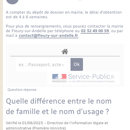
Enfants – Jeunes
Petite enfance
Tourisme
Travaux - Autorisation d’occupation de l’espace
Comptes rendus de conseils
Formations - Offre d'emploi
public
A compter du dépôt de dossier en mairie, le délai d’obtention
Projet nouveau groupe scolaire
Transports scolaires
La mairie
Mariage – PACS
Etat-civil - Papiers - Citoyenneté
est de 4 à 6 semaines.
Délibérations du conseil municipal
Sorties - Animations
Pour plus de renseignements, vous pouvez contacter la mairie
Articles de presse
Parrainage civil
Actualités
de Fleury-sur-Andelle par téléphone au
02 32 49 00 59
, ou par
Logement - Urbanisme
Comptes rendus du conseil municipal
mail à
contact@fleury-sur-andelle.fr
.
INFOS COMMUNAUTE DE COMMUNE
Avancement des travaux de l’école
Recensement
Mariage/PACS – Naissance – Décès
Loisirs
Arrêtés municipaux
Publications
Budget
Nouvel habitant
Agenda
Numérique
Question-réponse
Commerces - Entreprises - Emploi
Organisation d’événement
Quelle différence entre le nom
Plan interactif
de famille et le nom d'usage ?
Sécurité - Prévention
Vérifié le 01/06/2023 – Direction de l'information légale et
La Communauté de communes
administrative (Première ministre)