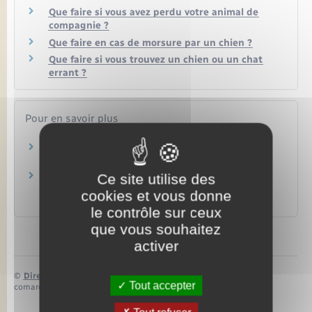
Que faire si vous avez perdu votre animal de
compagnie ?
Que faire en cas de morsure par un chien ?
Que faire si vous trouvez un chien ou un chat
errant ?
Pour en savoir plus
Mort d'un équidé et équarrissage
Institut français du cheval et de l'équitation (IFCE)
Animal mort ou en détresse : quelle conduite
Ce site utilise des
tenir ?
cookies et vous donne
Office français de la biodiversité (OFB)
le contrôle sur ceux
que vous souhaitez
activer
©
Direction de l’information légale et administrative
Tout accepter
comarquage developpé par
baseo.io