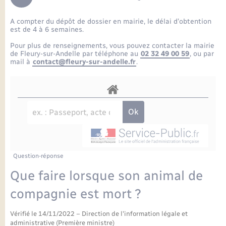
Enfants – Jeunes
Petite enfance
Tourisme
Travaux - Autorisation d’occupation de l’espace
Comptes rendus de conseils
Formations - Offre d'emploi
public
A compter du dépôt de dossier en mairie, le délai d’obtention
Projet nouveau groupe scolaire
Transports scolaires
La mairie
Mariage – PACS
Etat-civil - Papiers - Citoyenneté
est de 4 à 6 semaines.
Délibérations du conseil municipal
Sorties - Animations
Pour plus de renseignements, vous pouvez contacter la mairie
Articles de presse
Parrainage civil
Actualités
de Fleury-sur-Andelle par téléphone au
02 32 49 00 59
, ou par
Logement - Urbanisme
Comptes rendus du conseil municipal
mail à
contact@fleury-sur-andelle.fr
.
INFOS COMMUNAUTE DE COMMUNE
Avancement des travaux de l’école
Recensement
Mariage/PACS – Naissance – Décès
Loisirs
Arrêtés municipaux
Publications
Budget
Nouvel habitant
Agenda
Numérique
Question-réponse
Commerces - Entreprises - Emploi
Organisation d’événement
Que faire lorsque son animal de
Plan interactif
compagnie est mort ?
Sécurité - Prévention
Vérifié le 14/11/2022 – Direction de l'information légale et
La Communauté de communes
administrative (Première ministre)