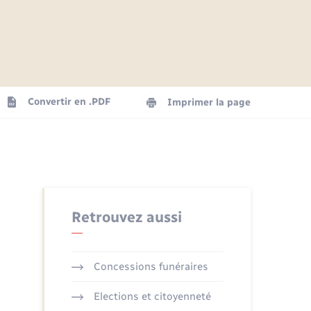
Articles de presse
Parrainage civil
Actualités
Comptes rendus du conseil
Logement - Urbanisme
municipal
Agenda
Convertir en .PDF
Imprimer la page
Numérique
La Communauté de communes
Seniors
Retrouvez aussi
Concessions funéraires
Elections et citoyenneté