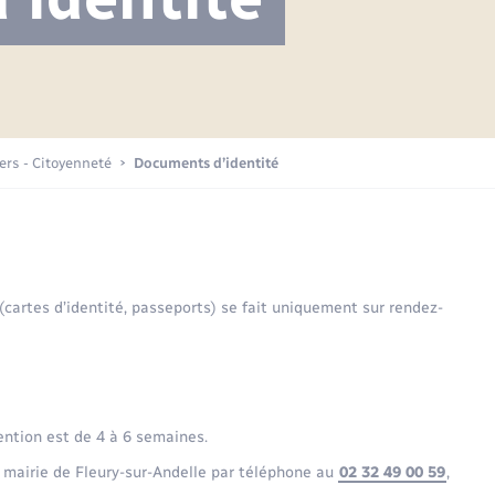
Projet nouveau groupe scolaire
Transports scolaires
Mariage – PACS
La mairie
Délibérations du conseil municipal
Etat-civil - Papiers -
Citoyenneté
Publications
Budget
iers - Citoyenneté
Documents d’identité
Nouvel habitant
Plan interactif
Sécurité - Prévention
 (cartes d’identité, passeports) se fait uniquement sur rendez-
Voirie et espace public
ention est de 4 à 6 semaines.
 mairie de Fleury-sur-Andelle par téléphone au
02 32 49 00 59
,