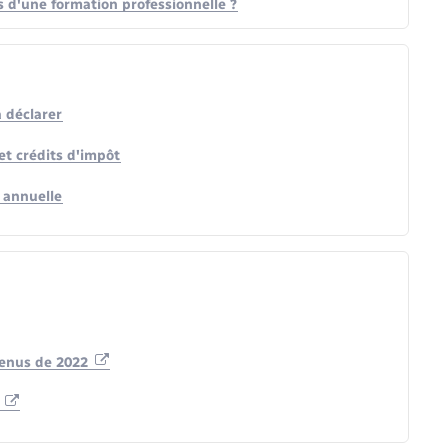
rs d'une formation professionnelle ?
à déclarer
et crédits d'impôt
 annuelle
venus de 2022
n