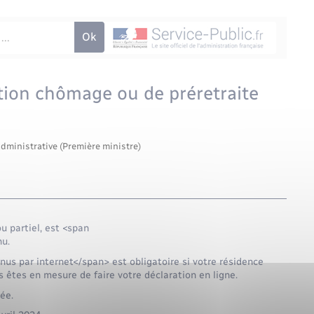
ation chômage ou de préretraite
administrative (Première ministre)
ou partiel, est <span
nu.
us par internet</span> est obligatoire si votre résidence
s êtes en mesure de faire votre déclaration en ligne.
ée.