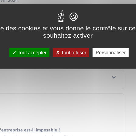
vril 2024.
 déclaration papier</span>
ée.
vril 2024.
ise des cookies et vous donne le contrôle sur 
souhaitez activer
Tout accepter
Tout refuser
Personnaliser
entreprise est-il imposable ?