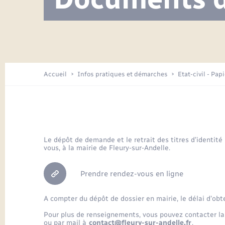
Visite de l’école pendant les travaux
Location de 2 roues
Etat civil
Menesqueville en images
Petite enfance
Tourisme
Travaux - Autorisation d’occupation
Comptes rendus de conseils
Enfants – Jeunes
de l’espace public
Avancement des travaux de l’école
Recensement
Mariage/PACS – Naissance – Décès
Arrêtés municipaux
Accueil
Infos pratiques et démarches
Etat-civil - Pap
Loisirs
Commerces - Entreprises -
Emploi
Organisation d’événement
Le dépôt de demande et le retrait des titres d’identité
vous, à la mairie de Fleury-sur-Andelle.
Transports
Prendre rendez-vous en ligne
A compter du dépôt de dossier en mairie, le délai d’obt
Pour plus de renseignements, vous pouvez contacter la
ou par mail à
contact@fleury-sur-andelle.fr
.