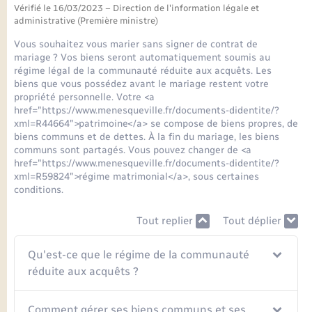
Seniors
Vérifié le 16/03/2023 – Direction de l'information légale et
administrative (Première ministre)
Transports
Vous souhaitez vous marier sans signer de contrat de
mariage ? Vos biens seront automatiquement soumis au
régime légal de la communauté réduite aux acquêts. Les
Voirie et espace public
biens que vous possédez avant le mariage restent votre
propriété personnelle. Votre <a
href="https://www.menesqueville.fr/documents-didentite/?
xml=R44664">patrimoine</a> se compose de biens propres, de
biens communs et de dettes. À la fin du mariage, les biens
communs sont partagés. Vous pouvez changer de <a
href="https://www.menesqueville.fr/documents-didentite/?
xml=R59824">régime matrimonial</a>, sous certaines
conditions.
Tout replier
Tout déplier
Qu'est-ce que le régime de la communauté
réduite aux acquêts ?
Comment gérer ses biens communs et ses