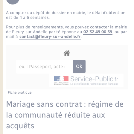
Enfants – Jeunes
Petite enfance
Tourisme
Travaux - Autorisation d’occupation de l’espace
Comptes rendus de conseils
Formations - Offre d'emploi
public
A compter du dépôt de dossier en mairie, le délai d’obtention
Projet nouveau groupe scolaire
Transports scolaires
La mairie
Mariage – PACS
Etat-civil - Papiers - Citoyenneté
est de 4 à 6 semaines.
Délibérations du conseil municipal
Sorties - Animations
Pour plus de renseignements, vous pouvez contacter la mairie
Articles de presse
Parrainage civil
Actualités
de Fleury-sur-Andelle par téléphone au
02 32 49 00 59
, ou par
Logement - Urbanisme
Comptes rendus du conseil municipal
mail à
contact@fleury-sur-andelle.fr
.
INFOS COMMUNAUTE DE COMMUNE
Avancement des travaux de l’école
Recensement
Mariage/PACS – Naissance – Décès
Loisirs
Arrêtés municipaux
Publications
Budget
Nouvel habitant
Agenda
Numérique
Fiche pratique
Commerces - Entreprises - Emploi
Organisation d’événement
Mariage sans contrat : régime de
Plan interactif
la communauté réduite aux
Sécurité - Prévention
acquêts
La Communauté de communes