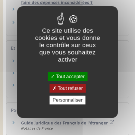
faire des dépenses inconsidérées ?
Comment changer ou modifier son régime
matrimonial ?
Régime matrimonial : qu'est-ce-que la
communauté de meubles et acquêts ?
Ce site utilise des
cookies et vous donne
le contrôle sur ceux
Et aussi
que vous souhaitez
activer
Divorce, séparation de corps
Famille – Scolarité
Contrat de mariage
Tout accepter
Famille – Scolarité
Séparation de corps
Tout refuser
Famille – Scolarité
Personnaliser
Pour en savoir plus
Guide juridique des Français de l'étranger
Notaires de France