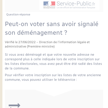
Enfants – Jeunes
Petite enfance
Tourisme
Travaux - Autorisation d’occupation de l’espace
Comptes rendus de conseils
Formations - Offre d'emploi
public
Projet nouveau groupe scolaire
Transports scolaires
La mairie
Mariage – PACS
Etat-civil - Papiers - Citoyenneté
Question-réponse
Délibérations du conseil municipal
Sorties - Animations
Peut-on voter sans avoir signalé
Articles de presse
Parrainage civil
Actualités
Logement - Urbanisme
Comptes rendus du conseil municipal
son déménagement ?
INFOS COMMUNAUTE DE COMMUNE
Avancement des travaux de l’école
Recensement
Mariage/PACS – Naissance – Décès
Loisirs
Arrêtés municipaux
Vérifié le 27/06/2022 – Direction de l'information légale et
administrative (Première ministre)
Publications
Budget
Si vous avez déménagé et que votre nouvelle adresse ne
Nouvel habitant
correspond plus à celle indiquée lors de votre inscription sur
Agenda
les listes électorales, vous avez peut-être été radié des listes
Numérique
de la commune.
Pour vérifier votre inscription sur les listes de votre ancienne
Commerces - Entreprises - Emploi
commune, vous pouvez utiliser le téléservice :
Organisation d’événement
Plan interactif
Sécurité - Prévention
La Communauté de communes