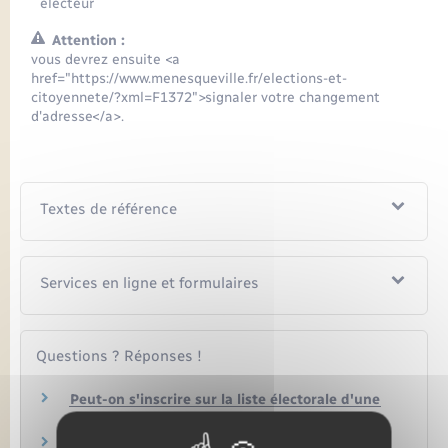
électeur
Attention :
vous devrez ensuite <a
href="https://www.menesqueville.fr/elections-et-
citoyennete/?xml=F1372">signaler votre changement
d'adresse</a>.
Textes de référence
Services en ligne et formulaires
Questions ? Réponses !
Peut-on s'inscrire sur la liste électorale d'une
mairie et voter la même année ?
Peut-on voter par internet pour les élections