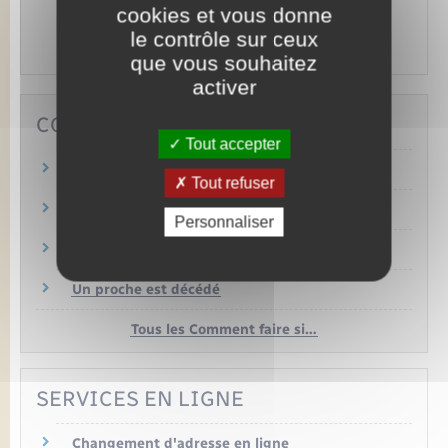
cookies et vous donne
Animaux,
Permis bateau,
Tourisme,
Permis de
le contrôle sur ceux
chasser…
que vous souhaitez
activer
COMMENT FAIRE SI…
Tout accepter
Je déménage
Tout refuser
Je pars de chez mes parents
Personnaliser
J'attends un enfant
Un proche est décédé
Tous les Comment faire si…
SERVICES EN LIGNE
Changement d'adresse en ligne